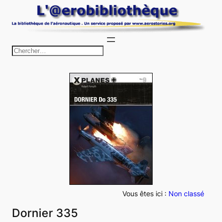
Aller
au
contenu
R
e
c
h
e
r
c
h
e
r
Vous êtes ici :
Non classé
Dornier 335