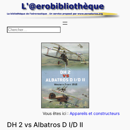
Aller
au
contenu
R
e
c
h
e
r
c
h
e
r
Vous êtes ici :
Appareils et constructeurs
DH 2 vs Albatros D I/D II