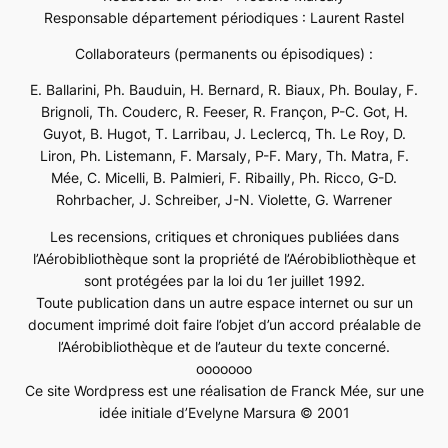
Responsable département périodiques : Laurent Rastel
Collaborateurs (permanents ou épisodiques) :
E. Ballarini, Ph. Bauduin, H. Bernard, R. Biaux, Ph. Boulay, F.
Brignoli, Th. Couderc, R. Feeser, R. Françon, P-C. Got, H.
Guyot, B. Hugot, T. Larribau, J. Leclercq, Th. Le Roy, D.
Liron, Ph. Listemann, F. Marsaly, P-F. Mary, Th. Matra, F.
Mée, C. Micelli, B. Palmieri, F. Ribailly, Ph. Ricco, G-D.
Rohrbacher, J. Schreiber, J-N. Violette, G. Warrener
Les recensions, critiques et chroniques publiées dans
l’Aérobibliothèque sont la propriété de l’Aérobibliothèque et
sont protégées par la loi du 1er juillet 1992.
Toute publication dans un autre espace internet ou sur un
document imprimé doit faire l’objet d’un accord préalable de
l’Aérobibliothèque et de l’auteur du texte concerné.
ooooooo
Ce site Wordpress est une réalisation de Franck Mée, sur une
idée initiale d’Evelyne Marsura © 2001