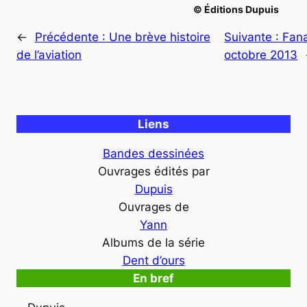
© Éditions Dupuis
←
Précédente :
Une brève histoire
Suivante :
Fana
de l’aviation
octobre 2013
Liens
Bandes dessinées
Ouvrages édités par
Dupuis
Ouvrages de
Yann
Albums de la série
Dent d’ours
En bref