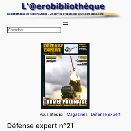
Aller
au
contenu
R
e
c
h
e
r
c
h
e
r
Vous êtes ici :
Magazines
Défense expert
Défense expert n°21