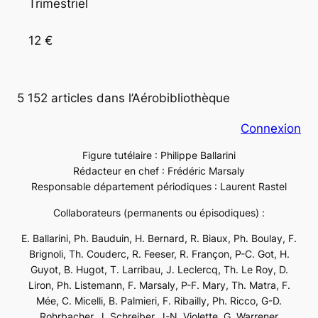
Trimestriel

12 €
5 152 articles dans l’Aérobibliothèque
Connexion
Figure tutélaire : Philippe Ballarini
Rédacteur en chef : Frédéric Marsaly
Responsable département périodiques : Laurent Rastel
Collaborateurs (permanents ou épisodiques) :
E. Ballarini, Ph. Bauduin, H. Bernard, R. Biaux, Ph. Boulay, F.
Brignoli, Th. Couderc, R. Feeser, R. Françon, P-C. Got, H.
Guyot, B. Hugot, T. Larribau, J. Leclercq, Th. Le Roy, D.
Liron, Ph. Listemann, F. Marsaly, P-F. Mary, Th. Matra, F.
Mée, C. Micelli, B. Palmieri, F. Ribailly, Ph. Ricco, G-D.
Rohrbacher, J. Schreiber, J-N. Violette, G. Warrener