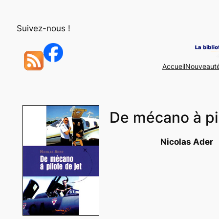
Aller
au
Suivez-nous !
contenu
Accueil
Nouveaut
De mécano à pil
Nicolas Ader