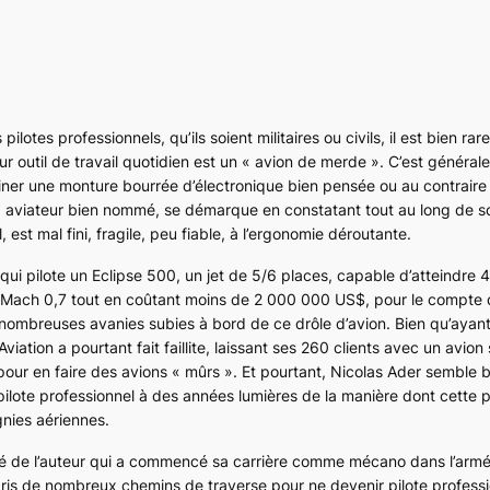
ilotes professionnels, qu’ils soient militaires ou civils, il est bien rar
r outil de travail quotidien est un « avion de merde ». C’est général
dominer une monture bourrée d’électronique bien pensée ou au contraire
r, aviateur bien nommé, se démarque en constatant tout au long de so
l, est mal fini, fragile, peu fiable, à l’ergonomie déroutante.
 qui pilote un
Eclipse 500
, un jet de 5/6 places, capable d’atteindre 4
à Mach 0,7 tout en coûtant moins de 2 000 000 US$, pour le compte 
 nombreuses avanies subies à bord de ce drôle d’avion. Bien qu’ayant f
ion a pourtant fait faillite, laissant ses 260 clients avec un avion s
pour en faire des avions « mûrs ». Et pourtant, Nicolas Ader semble 
ilote professionnel à des années lumières de la manière dont cette p
nies aériennes.
alité de l’auteur qui a commencé sa carrière comme mécano dans l’armée
pris de nombreux chemins de traverse pour ne devenir pilote profess