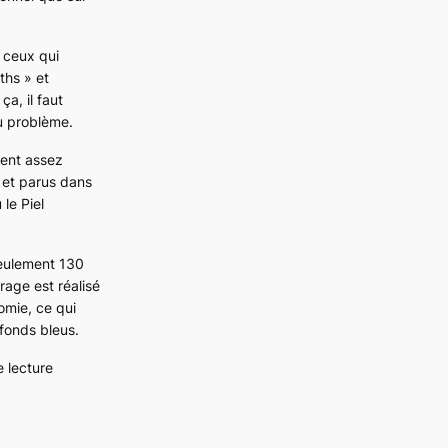
à ceux qui
ths » et
a, il faut
u problème.
ment assez
r et parus dans
 le
Piel
 seulement 130
rage est réalisé
omie, ce qui
 fonds bleus.
e lecture