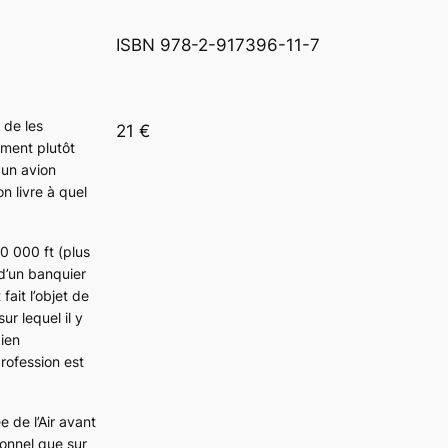
ISBN 978-2-917396-11-7
e de les
21 €
ement plutôt
 un avion
n livre à quel
0 000 ft (
plus
d’un banquier
ait l’objet de
ur lequel il y
bien
rofession est
 de l’Air avant
ionnel que sur