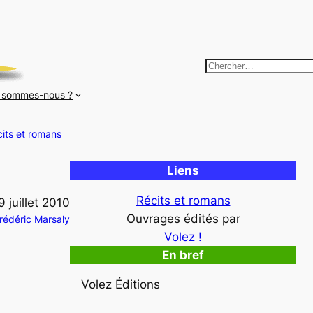
R
e
 sommes-nous ?
c
h
its et romans
e
r
Liens
c
h
Récits et romans
9 juillet 2010
e
Ouvrages édités par
rédéric Marsaly
r
Volez !
En bref
Volez Éditions