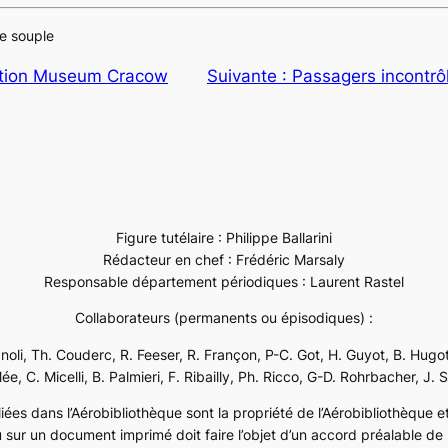
e souple
ation Museum Cracow
Suivante :
Passagers incontrôl
Figure tutélaire : Philippe Ballarini
Rédacteur en chef : Frédéric Marsaly
Responsable département périodiques : Laurent Rastel
Collaborateurs (permanents ou épisodiques) :
ignoli, Th. Couderc, R. Feeser, R. Françon, P-C. Got, H. Guyot, B. Hugot
e, C. Micelli, B. Palmieri, F. Ribailly, Ph. Ricco, G-D. Rohrbacher, J. 
ées dans l’Aérobibliothèque sont la propriété de l’Aérobibliothèque et 
 sur un document imprimé doit faire l’objet d’un accord préalable de l