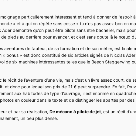
témoignage particulièrement intéressant et tend à donner de l’espoir 
onde » et à qui on répète sans cesse « tu n’es pas assez bon en ma
 Ader démontre qu’on peut être pilote sans être bachelier, mais pour ç
 de pieds au derrière pour avancer, et c’est sans doute là le nœud d
es aventures de l’auteur, de sa formation et de son métier, est finale
n « bonus » est donc constitué de six articles signés de Nicolas Ade
 vol de six machines intéressantes telles que le
Beech Staggerwing
ou
 le récit de l’aventure d’une vie, mais c’est un livre assez court, de
, et donc pour lequel son prix de 21 € peut surprendre. En fait, l’ouv
irement aux habitudes de type d’ouvrage, il est imprimé en quadrichr
s photos en couleur dans le texte et de distinguer les apartés par des
eur et par sa réalisation,
De mécano à pilote de jet
, est un récit d’un
inalement, un peu plus dense.