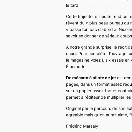
le tard.
Cette trajectoire inédite rend ce 
rêvent du « plus beau bureau du m
« passe ton bac d’abord ». Nicolas
savoir se donner de sérieux coups
À notre grande surprise, le récit d
court. Pour compléter l’ouvrage, u
le magazine
Volez !
, six essais en
Émeraude
.
De mécano à pilote de jet
est donc
pages, dans un format assez réduit
sur un papier assez fort et contra
permet à l’éditeur de multiplier le
Original par le parcours de son aut
agréable mais qu’on aurait aimé, f
Frédéric Marsaly