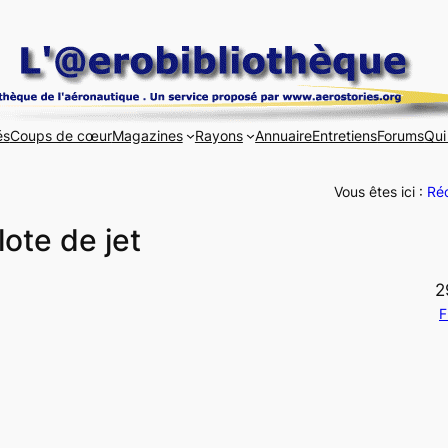
és
Coups de cœur
Magazines
Rayons
Annuaire
Entretiens
Forums
Qui
Vous êtes ici :
Réc
ote de jet
2
F