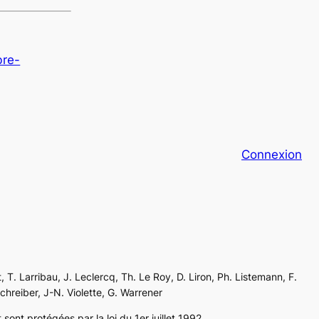
bre-
Connexion
, T. Larribau, J. Leclercq, Th. Le Roy, D. Liron, Ph. Listemann, F.
Schreiber, J-N. Violette, G. Warrener
sont protégées par la loi du 1er juillet 1992.