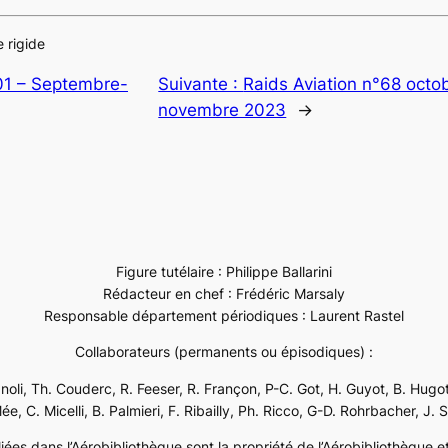
 rigide
101 – Septembre-
Suivante :
Raids Aviation n°68 octo
novembre 2023
→
Figure tutélaire : Philippe Ballarini
Rédacteur en chef : Frédéric Marsaly
Responsable département périodiques : Laurent Rastel
Collaborateurs (permanents ou épisodiques) :
ignoli, Th. Couderc, R. Feeser, R. Françon, P-C. Got, H. Guyot, B. Hugot
e, C. Micelli, B. Palmieri, F. Ribailly, Ph. Ricco, G-D. Rohrbacher, J. 
ées dans l’Aérobibliothèque sont la propriété de l’Aérobibliothèque et 