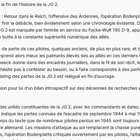
a fin de l’histoire de la JG 2.
: Retour dans le Reich, l’offensive des Ardennes, l’opération Bodenpl
 finir la débâcle, bien évidemment selon une chronologie évidente. 
la JG 2 est marquée par l’entrée en service du Focke-Wulf 190 D-9, app
butte à la constante supériorité numérique des alliés.
ux de perte de ces pilotes, quelques anciens, de plus en plus rare, et
rend alors mieux les palmarès élevés des as alliés en ces derniers m
ck donne dans des encadrés journaliers, dans le fil de son récit, l
 n’hésite pas à contester au besoin, ou à faire correspondre à des pe
 listing des pertes de la JG 2 est relégué en fin d’ouvrage.
ion pour lui d’un bilan introspectif sur des décennies de recherches 
es unités constituantes de la JG 2, avec les commandants et dates,
indique les pertes connues de l’escadre de septembre 1944 à mai 19
orps du texte que de nombreux pilotes perdus en 1945 sont toujours
oire allemand. Les missions d’attaque au sol remplacent la chasse pure
s, l’opération Bodenplatte critiquée ouvertement par les pilotes, l’at