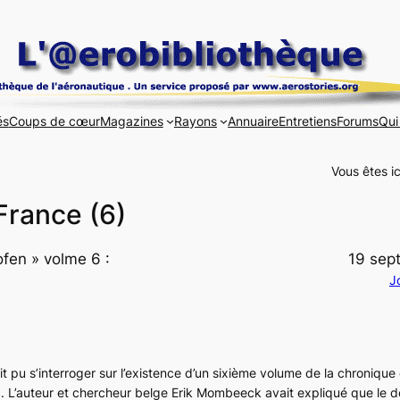
és
Coups de cœur
Magazines
Rayons
Annuaire
Entretiens
Forums
Qui
Vous êtes ic
 France (6)
ofen » volme 6 :
19 sep
J
ait pu s’interroger sur l’existence d’un sixième volume de la chronique
 L’auteur et chercheur belge Erik Mombeeck avait expliqué que le d