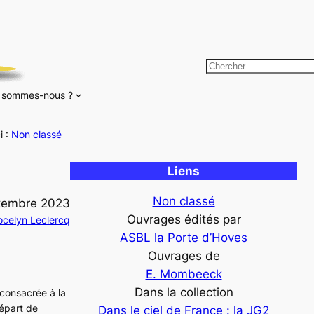
R
e
 sommes-nous ?
c
h
i :
Non classé
e
r
Liens
c
h
Non classé
tembre 2023
e
Ouvrages édités par
ocelyn Leclercq
r
ASBL la Porte d’Hoves
Ouvrages de
E. Mombeeck
Dans la collection
 consacrée à la
épart de
Dans le ciel de France : la JG2