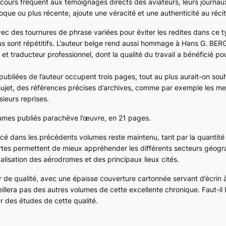
ours fréquent aux témoignages directs des aviateurs, leurs journau
oque ou plus récente, ajoute une véracité et une authenticité au récit
 avec des tournures de phrase variées pour éviter les redites dans ce 
s sont répétitifs. L’auteur belge rend aussi hommage à Hans G. BER
et traducteur professionnel, dont la qualité du travail a bénéficié po
ubliées de l’auteur occupent trois pages, tout au plus aurait-on souh
sujet, des références précises d’archives, comme par exemple les m
ieurs reprises.
umes publiés parachève l’œuvre, en 21 pages.
placé dans les précédents volumes reste maintenu, tant par la quantit
cartes permettent de mieux appréhender les différents secteurs géog
alisation des aérodromes et des principaux lieux cités.
er de qualité, avec une épaisse couverture cartonnée servant d’écrin
eillera pas des autres volumes de cette excellente chronique. Faut-il 
ur des études de cette qualité.