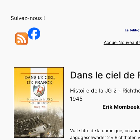
Aller
au
Suivez-nous !
contenu
Accueil
Nouveaut
Dans le ciel de
Histoire de la JG 2 « Richth
1945
Erik Mombeek
Vu le titre de la chronique, on aur
Jagdgeschwader 2 « Richthofen ».