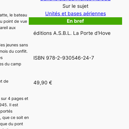
Sur le sujet
Unités et bases aériennes
atte, le bateau
En bref
Du point de vue
areil aux
éditions A.S.B.L. La Porte d’Hove   
 des jeunes sans
ois du conflit.
es
ISBN 978-2-930546-24-7
rtes du camp
et de
49,90 €
 sur 4 pages et
45. Il est
 portés
, que ce soit en
taque du pont