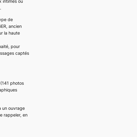
x intimes ou
.
type de
GER, ancien
ur la haute
aité, pour
essages captés
é (141 photos
raphiques
 à un ouvrage
le rappeler, en