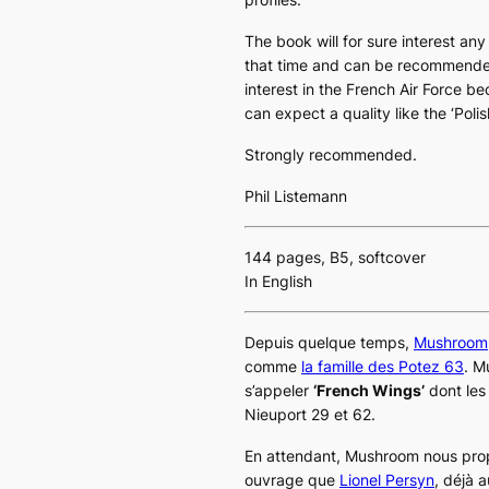
The book will for sure interest an
that time and can be recommended w
interest in the French Air Force
can expect a quality like the ‘Poli
Strongly recommended.
Phil Listemann
144 pages, B5, softcover
In English
Depuis quelque temps,
Mushroom
comme
la famille des
Potez 63
. M
s’appeler
‘French Wings’
dont les
Nieuport 29
et
62
.
En attendant, Mushroom nous pro
ouvrage que
Lionel Persyn
, déjà a