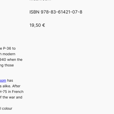
ISBN 978-83-61421-07-8 

19,50 €
he
P-36
to
ch modern
 1940 when the
ing those
oom
has
 alike. After
H-75
in French
 of the war and
l colour