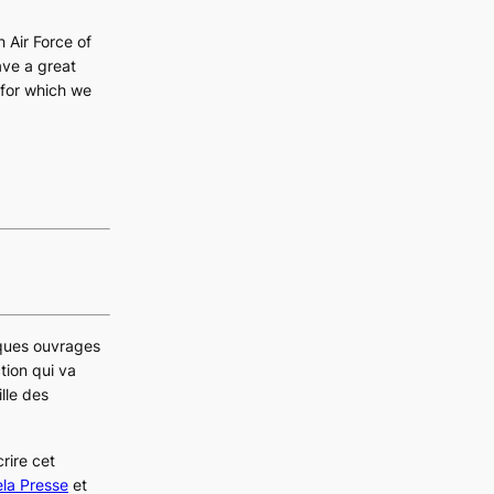
 Air Force of
ave a great
 for which we
elques ouvrages
tion qui va
ille des
rire cet
ela Presse
et