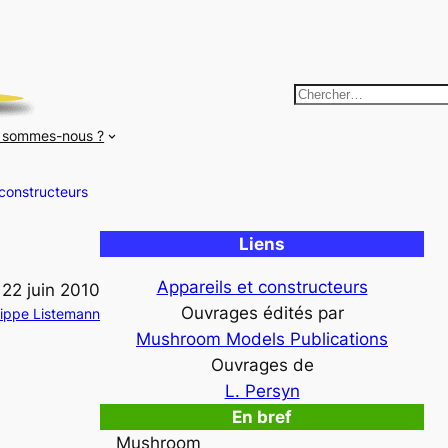
R
e
 sommes-nous ?
c
h
 constructeurs
e
r
Liens
c
h
Appareils et constructeurs
22 juin 2010
e
Ouvrages édités par
lippe Listemann
r
Mushroom Models Publications
Ouvrages de
L. Persyn
En bref
Mushroom
