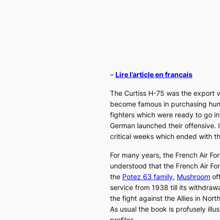
–
Lire l’article en français
The
Curtiss H-75
was the export v
become famous in purchasing hundr
fighters which were ready to go i
German launched their offensive. 
critical weeks which ended with the
For many years, the French Air Fo
understood that the French Air For
the
Potez 63 family
,
Mushroom
off
service from 1938 till its withdraw
the fight against the Allies in North
As usual the book is profusely illu
profiles.