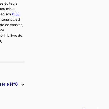
les éditeurs
 peu mieux
avec son
P-36
ntenant c’est
 de ce constat,
 Ma
rir le livre de
r,
série N°6
→