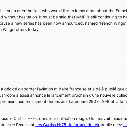
y historian or enthusiast who would like to know more about the French
ithout hesitation. It must be said that MMP is still continuing to h
 because a new series has been now announced, named ‘French Wings’
sh Wings‘ offers today.
a décidé d’aborder l’aviation militaire française et a déjà publié qu
ushroom a aussi annoncé le lancement prochain d’une nouvelle collec
 premiers numéros seront dédiés aux
Latécoère 290
et
298
et la fam
pose le
Curtiss H-75
, dans leur collection rouge. Qui pouvait mieux éc
uteur de l’excellent
Les Curtiss H-75 de l’armée de l’Air
publié chez
L