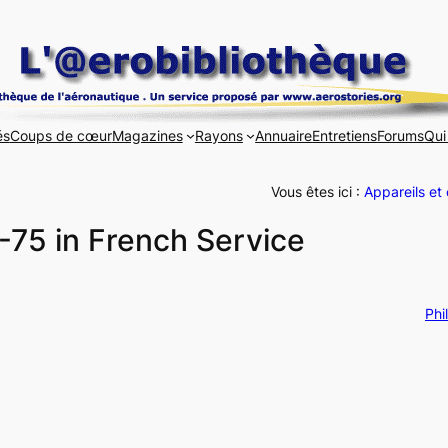
és
Coups de cœur
Magazines
Rayons
Annuaire
Entretiens
Forums
Qui
Vous êtes ici :
Appareils et
-75 in French Service
Phi