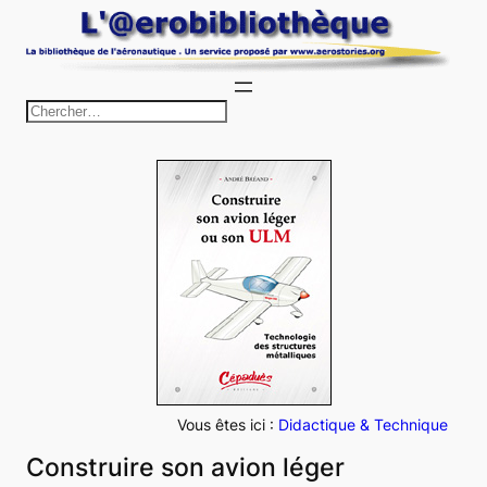
Aller
au
contenu
R
e
c
h
e
r
c
h
e
r
Vous êtes ici :
Didactique & Technique
Construire son avion léger