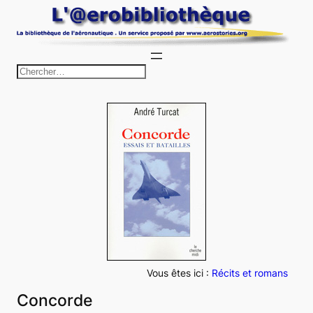
Aller
au
contenu
R
e
c
h
e
r
c
h
e
r
Vous êtes ici :
Récits et romans
Concorde