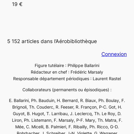
19 €
5 152 articles dans l’Aérobibliothèque
Connexion
Figure tutélaire : Philippe Ballarini
Rédacteur en chef : Frédéric Marsaly
Responsable département périodiques : Laurent Rastel
Collaborateurs (permanents ou épisodiques) :
E. Ballarini, Ph. Bauduin, H. Bernard, R. Biaux, Ph. Boulay, F.
Brignoli, Th. Couderc, R. Feeser, R. Françon, P-C. Got, H.
Guyot, B. Hugot, T. Larribau, J. Leclercq, Th. Le Roy, D.
Liron, Ph. Listemann, F. Marsaly, P-F. Mary, Th. Matra, F.
Mée, C. Micelli, B. Palmieri, F. Ribailly, Ph. Ricco, G-D.
Rohrbacher, J. Schreiber, J-N. Violette, G. Warrener