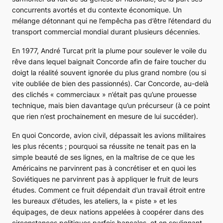
concurrents avortés et du contexte économique. Un
mélange détonnant qui ne l’empêcha pas d’être l’étendard du
transport commercial mondial durant plusieurs décennies.
En 1977, André Turcat prit la plume pour soulever le voile du
rêve dans lequel baignait
Concorde
afin de faire toucher du
doigt la réalité souvent ignorée du plus grand nombre (ou si
vite oubliée de bien des passionnés). Car
Concorde
, au-delà
des clichés « commerciaux » n’était pas qu’une prouesse
technique, mais bien davantage qu’un précurseur (à ce point
que rien n’est prochainement en mesure de lui succéder).
En quoi
Concorde
, avion civil, dépassait les avions militaires
les plus récents ; pourquoi sa réussite ne tenait pas en la
simple beauté de ses lignes, en la maîtrise de ce que les
Américains ne parvinrent pas à concrétiser et en quoi les
Soviétiques ne parvinrent pas à appliquer le fruit de leurs
études. Comment ce fruit dépendait d’un travail étroit entre
les bureaux d’études, les ateliers, la « piste » et les
équipages, de deux nations appelées à coopérer dans des
circonstances politiques parfois bancales, et en soulignant