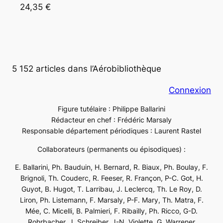
24,35 €
5 152 articles dans l’Aérobibliothèque
Connexion
Figure tutélaire : Philippe Ballarini
Rédacteur en chef : Frédéric Marsaly
Responsable département périodiques : Laurent Rastel
Collaborateurs (permanents ou épisodiques) :
E. Ballarini, Ph. Bauduin, H. Bernard, R. Biaux, Ph. Boulay, F.
Brignoli, Th. Couderc, R. Feeser, R. Françon, P-C. Got, H.
Guyot, B. Hugot, T. Larribau, J. Leclercq, Th. Le Roy, D.
Liron, Ph. Listemann, F. Marsaly, P-F. Mary, Th. Matra, F.
Mée, C. Micelli, B. Palmieri, F. Ribailly, Ph. Ricco, G-D.
Rohrbacher, J. Schreiber, J-N. Violette, G. Warrener