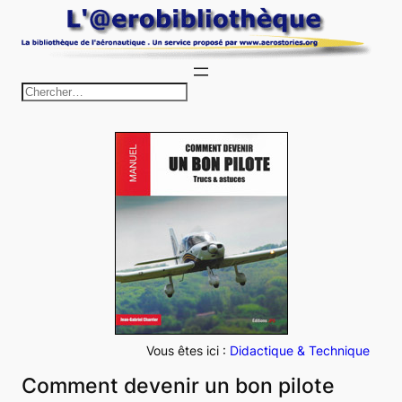
Aller
au
contenu
R
e
c
h
e
r
c
h
e
r
Vous êtes ici :
Didactique & Technique
Comment devenir un bon pilote