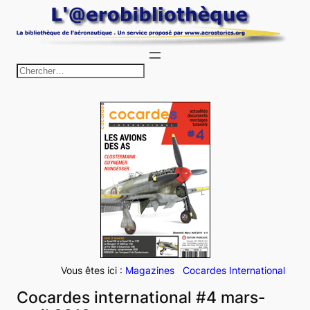
Aller
au
contenu
R
e
c
h
e
r
c
h
e
r
Vous êtes ici :
Magazines
Cocardes International
Cocardes international #4 mars-