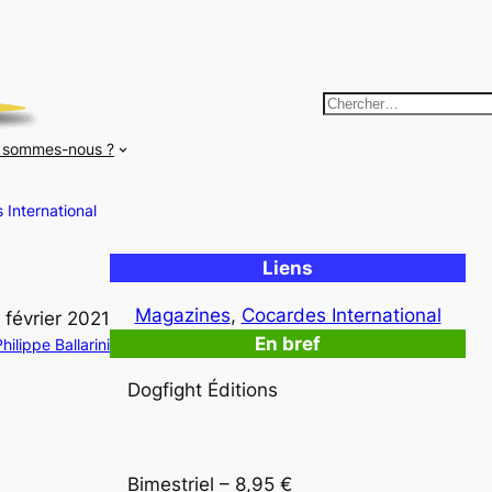
R
e
 sommes-nous ?
c
h
 International
e
r
Liens
c
h
Magazines
, 
Cocardes International
 février 2021
e
En bref
hilippe Ballarini
r
Dogfight Éditions
Bimestriel – 8,95 €