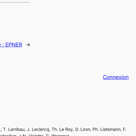
e :
EPNER
→
Connexion
, T. Larribau, J. Leclercq, Th. Le Roy, D. Liron, Ph. Listemann, F.
Schreiber, J-N. Violette, G. Warrener