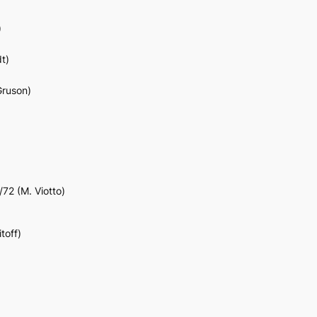
)
dt)
Gruson)
72 (M. Viotto)
toff)