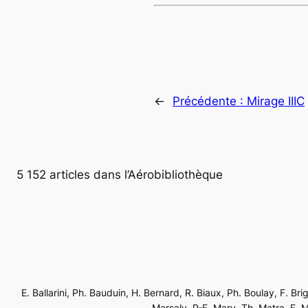
←
Précédente :
Mirage IIIC
5 152 articles dans l’Aérobibliothèque
E. Ballarini, Ph. Bauduin, H. Bernard, R. Biaux, Ph. Boulay, F. Br
Marsaly, P-F. Mary, Th. Matra, F. Mé