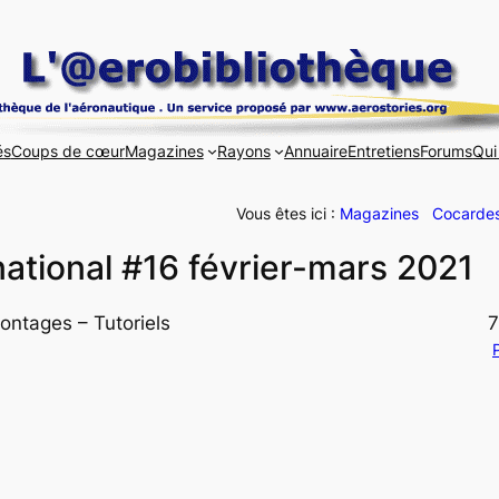
és
Coups de cœur
Magazines
Rayons
Annuaire
Entretiens
Forums
Qui
Vous êtes ici :
Magazines
Cocardes
ational #16 février-mars 2021
ontages – Tutoriels
7
P