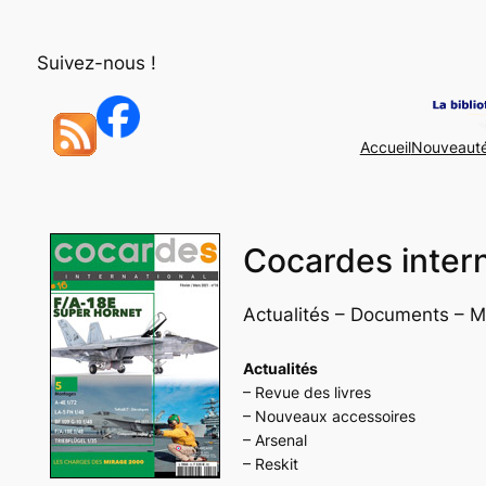
Aller
au
Suivez-nous !
contenu
Accueil
Nouveaut
Cocardes intern
Actualités – Documents – M
Actualités
– Revue des livres
– Nouveaux accessoires
– Arsenal
– Reskit