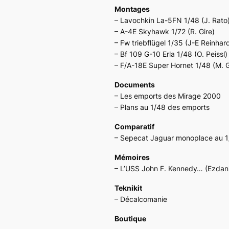
Montages
– Lavochkin La-5FN 1/48 (J. Rato
– A-4E Skyhawk 1/72 (R. Gire)
– Fw triebflügel 1/35 (J-E Reinhar
– Bf 109 G-10 Erla 1/48 (O. Peissl)
– F/A-18E Super Hornet 1/48 (M. 
Documents
– Les emports des Mirage 2000
– Plans au 1/48 des emports
Comparatif
– Sepecat Jaguar monoplace au 1/
Mémoires
– L’USS John F. Kennedy… (Ezdani
Teknikit
– Décalcomanie
Boutique