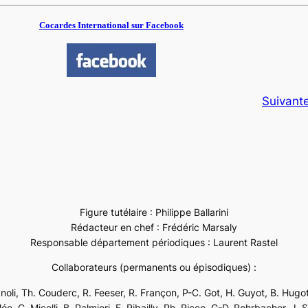
Cocardes International sur Facebook
Suivant
Figure tutélaire : Philippe Ballarini
Rédacteur en chef : Frédéric Marsaly
Responsable département périodiques : Laurent Rastel
Collaborateurs (permanents ou épisodiques) :
ignoli, Th. Couderc, R. Feeser, R. Françon, P-C. Got, H. Guyot, B. Hugot
e, C. Micelli, B. Palmieri, F. Ribailly, Ph. Ricco, G-D. Rohrbacher, J. 