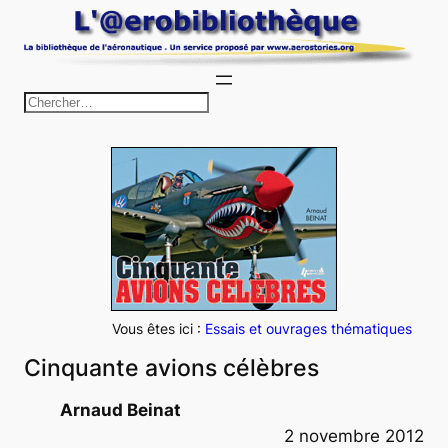
Aller
au
contenu
R
e
c
h
e
r
c
h
e
Vous êtes ici :
Essais et ouvrages thématiques
r
Cinquante avions célèbres
Arnaud Beinat
2 novembre 2012