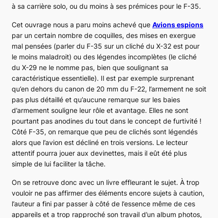
à sa carrière solo, ou du moins à ses prémices pour le
F-35
.
Cet ouvrage nous a paru moins achevé que
Avions espions
par un certain nombre de coquilles, des mises en exergue
mal pensées (parler du
F-35
sur un cliché du
X-32
est pour
le moins maladroit) ou des légendes incomplètes (le cliché
du
X-29
ne le nomme pas, bien que soulignant sa
caractéristique essentielle). Il est par exemple surprenant
qu’en dehors du canon de 20 mm du
F-22
, l’armement ne soit
pas plus détaillé et qu’aucune remarque sur les baies
d’armement souligne leur rôle et avantage. Elles ne sont
pourtant pas anodines du tout dans le concept de furtivité !
Côté
F-35
, on remarque que peu de clichés sont légendés
alors que l’avion est décliné en trois versions. Le lecteur
attentif pourra jouer aux devinettes, mais il eût été plus
simple de lui faciliter la tâche.
On se retrouve donc avec un livre effleurant le sujet. À trop
vouloir ne pas affirmer des éléments encore sujets à caution,
l’auteur a fini par passer à côté de l’essence même de ces
appareils et a trop rapproché son travail d’un album photos,