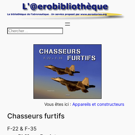
Aller
au
contenu
R
e
c
h
e
r
c
h
e
r
Vous êtes ici :
Appareils et constructeurs
Chasseurs furtifs
F-22 & F-35