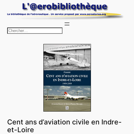
Aller
au
contenu
R
e
c
h
e
r
c
h
e
r
Cent ans d’aviation civile en Indre-
et-Loire