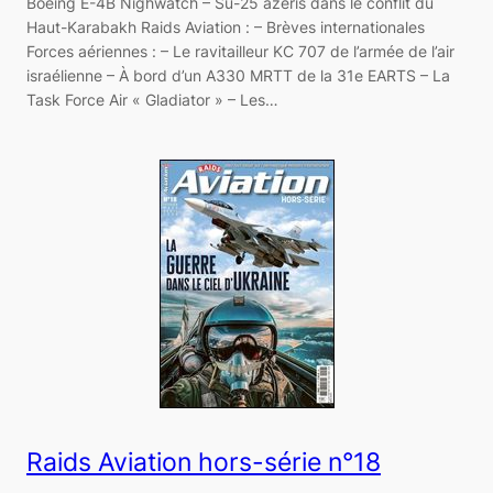
Boeing E-4B Nighwatch – Su-25 azéris dans le conflit du
Haut-Karabakh Raids Aviation : – Brèves internationales
Forces aériennes : – Le ravitailleur KC 707 de l’armée de l’air
israélienne – À bord d’un A330 MRTT de la 31e EARTS – La
Task Force Air « Gladiator » – Les…
Raids Aviation hors-série n°18