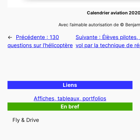
Calendrier aviation 202
Avec l’aimable autorisation de © Benjam
←
Précédente :
130
Suivante :
Élèves pilotes,
questions sur l’hélicoptère
vol par la technique de r
Liens
Affiches, tableaux, portfolios
En bref
Fly & Drive