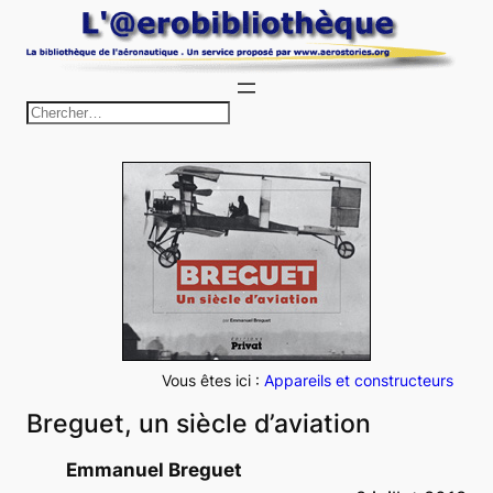
Aller
au
contenu
R
e
c
h
e
r
c
h
e
r
Vous êtes ici :
Appareils et constructeurs
Breguet, un siècle d’aviation
Emmanuel Breguet