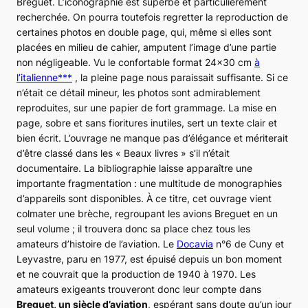
Breguet. L’iconographie est superbe et particulièrement
recherchée. On pourra toutefois regretter la reproduction de
certaines photos en double page, qui, même si elles sont
placées en milieu de cahier, amputent l’image d’une partie
non négligeable. Vu le confortable format 24×30 cm
à
l’italienne***
, la pleine page nous paraissait suffisante. Si ce
n’était ce détail mineur, les photos sont admirablement
reproduites, sur une papier de fort grammage. La mise en
page, sobre et sans fioritures inutiles, sert un texte clair et
bien écrit. L’ouvrage ne manque pas d’élégance et mériterait
d’être classé dans les « Beaux livres » s’il n’était
documentaire. La bibliographie laisse apparaître une
importante fragmentation : une multitude de monographies
d’appareils sont disponibles. À ce titre, cet ouvrage vient
colmater une brèche, regroupant les avions Breguet en un
seul volume ; il trouvera donc sa place chez tous les
amateurs d’histoire de l’aviation. Le
Docavia
n°6 de Cuny et
Leyvastre, paru en 1977, est épuisé depuis un bon moment
et ne couvrait que la production de 1940 à 1970. Les
amateurs exigeants trouveront donc leur compte dans
Breguet, un siècle d’aviation
, espérant sans doute qu’un jour