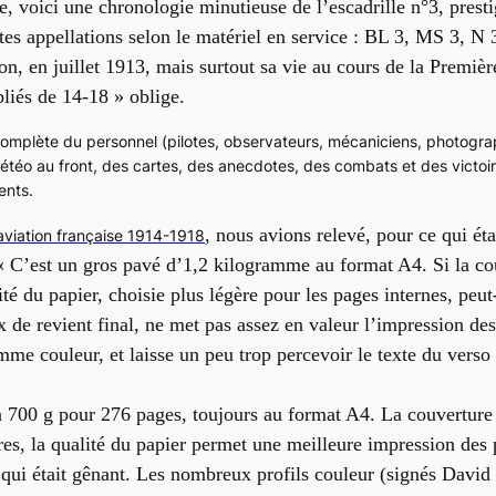
, voici une chronologie minutieuse de l’escadrille n°3, prest
tes appellations selon le matériel en service : BL 3, MS 3, N 
on, en juillet 1913, mais surtout sa vie au cours de la Premiè
liés de 14-18 » oblige.
complète du personnel (pilotes, observateurs, mécaniciens, photogr
téo au front, des cartes, des anecdotes, des combats et des victoires
ents.
, nous avions relevé, pour ce qui
éta
’aviation française 1914-1918
 « C’est un gros pavé
d’1,2 kilogramme au format A4. Si la co
ité du papier, choisie plus légère pour les pages internes, peut
ix de revient final, ne met pas assez en valeur l’impression des 
mme couleur, et laisse un peu trop percevoir le texte du verso
 700 g pour 276 pages, toujours au format A4. La couverture 
res, la qualité du papier permet une meilleure impression des 
 qui était gênant. Les nombreux profils couleur
(
signés Davi