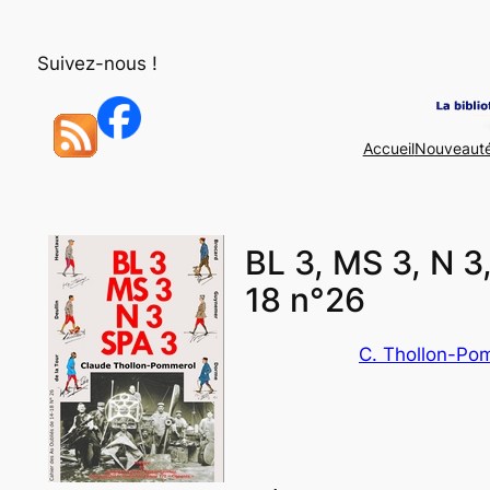
Aller
au
Suivez-nous !
contenu
Accueil
Nouveaut
BL 3, MS 3, N 3
18 n°26
C. Thollon-Po