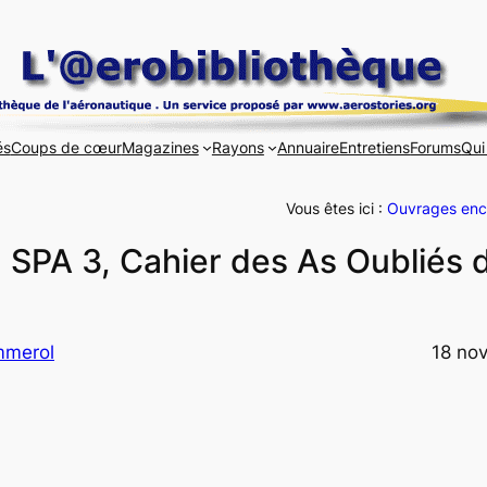
és
Coups de cœur
Magazines
Rayons
Annuaire
Entretiens
Forums
Qui
Vous êtes ici :
Ouvrages enc
, SPA 3, Cahier des As Oubliés 
mmerol
18 no