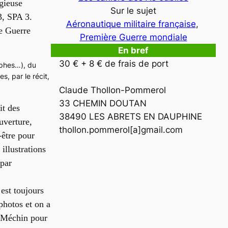
igieuse
Sur le sujet
3, SPA 3.
Aéronautique militaire française
, 
re Guerre
Première Guerre mondiale
En bref
30 € + 8 € de frais de port

aphes…), du
, par le récit,
Claude Thollon-Pommerol

33 CHEMIN DOUTAN

i
t des
38490 LES ABRETS EN DAUPHINE

uverture,
thollon.pommerol[a]gmail.com
-être pour
illustrations
 par
est toujours
photos et on a
d Méchin
pour