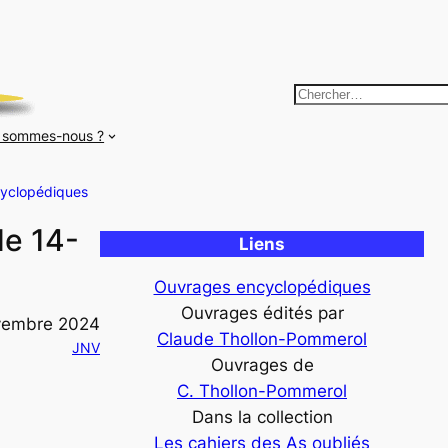
R
e
 sommes-nous ?
c
h
yclopédiques
e
r
de 14-
Liens
c
h
Ouvrages encyclopédiques
e
Ouvrages édités par
vembre 2024
r
Claude Thollon-Pommerol
JNV
Ouvrages de
C. Thollon-Pommerol
Dans la collection
Les cahiers des As oubliés