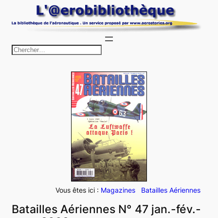
Aller
au
contenu
R
e
c
h
e
r
c
h
e
r
Vous êtes ici :
Magazines
Batailles Aériennes
Batailles Aériennes N° 47 jan.-fév.-