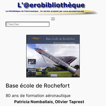
Aller
au
contenu
R
e
c
h
e
r
c
h
e
r
Base école de Rochefort
80 ans de formation aéronautique
Patricia Nomballais, Olivier Taprest