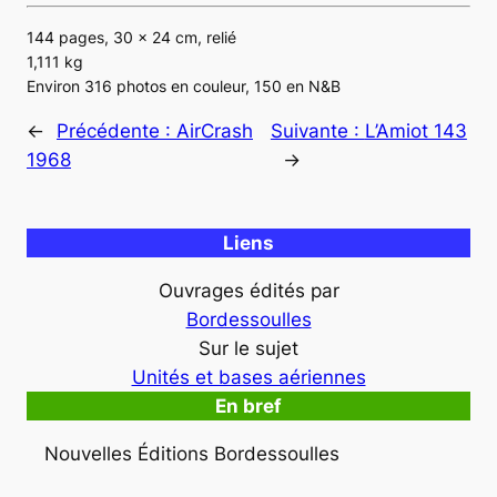
144 pages, 30 x 24 cm, relié
1,111 kg
Environ 316 photos en couleur, 150 en N&B
←
Précédente :
AirCrash
Suivante :
L’Amiot 143
1968
→
Liens
Ouvrages édités par
Bordessoulles
Sur le sujet
Unités et bases aériennes
En bref
Nouvelles Éditions Bordessoulles