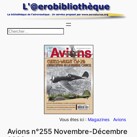
Aller
au
contenu
R
e
c
h
e
r
c
h
e
r
Vous êtes ici :
Magazines
Avions
Avions n°255 Novembre-Décembre