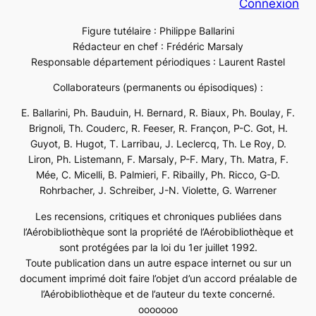
Connexion
Figure tutélaire : Philippe Ballarini
Rédacteur en chef : Frédéric Marsaly
Responsable département périodiques : Laurent Rastel
Collaborateurs (permanents ou épisodiques) :
E. Ballarini, Ph. Bauduin, H. Bernard, R. Biaux, Ph. Boulay, F.
Brignoli, Th. Couderc, R. Feeser, R. Françon, P-C. Got, H.
Guyot, B. Hugot, T. Larribau, J. Leclercq, Th. Le Roy, D.
Liron, Ph. Listemann, F. Marsaly, P-F. Mary, Th. Matra, F.
Mée, C. Micelli, B. Palmieri, F. Ribailly, Ph. Ricco, G-D.
Rohrbacher, J. Schreiber, J-N. Violette, G. Warrener
Les recensions, critiques et chroniques publiées dans
l’Aérobibliothèque sont la propriété de l’Aérobibliothèque et
sont protégées par la loi du 1er juillet 1992.
Toute publication dans un autre espace internet ou sur un
document imprimé doit faire l’objet d’un accord préalable de
l’Aérobibliothèque et de l’auteur du texte concerné.
ooooooo