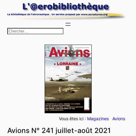
Aller
au
contenu
R
e
c
h
e
r
c
h
e
r
Vous êtes ici :
Magazines
Avions
Avions N° 241 juillet-août 2021