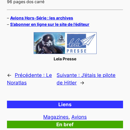
96 pages dos carré
–
Avions Hors-Série : les archives
–
S’abonner en ligne sur le site de l’éditeur
Lela Presse
←
Précédente :
Le
Suivante :
J’étais le pilote
Noratlas
de Hitler
→
Liens
Magazines
, 
Avions
En bref