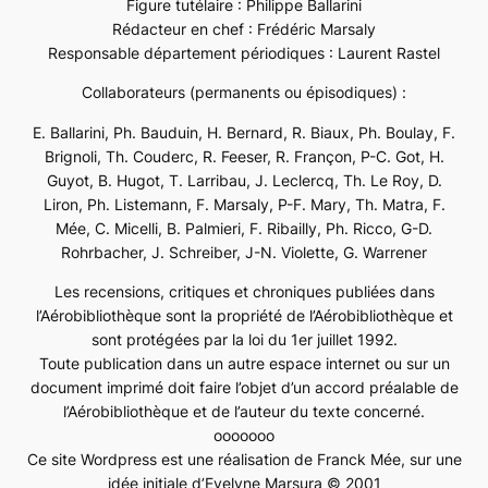
Figure tutélaire : Philippe Ballarini
Rédacteur en chef : Frédéric Marsaly
Responsable département périodiques : Laurent Rastel
Collaborateurs (permanents ou épisodiques) :
E. Ballarini, Ph. Bauduin, H. Bernard, R. Biaux, Ph. Boulay, F.
Brignoli, Th. Couderc, R. Feeser, R. Françon, P-C. Got, H.
Guyot, B. Hugot, T. Larribau, J. Leclercq, Th. Le Roy, D.
Liron, Ph. Listemann, F. Marsaly, P-F. Mary, Th. Matra, F.
Mée, C. Micelli, B. Palmieri, F. Ribailly, Ph. Ricco, G-D.
Rohrbacher, J. Schreiber, J-N. Violette, G. Warrener
Les recensions, critiques et chroniques publiées dans
l’Aérobibliothèque sont la propriété de l’Aérobibliothèque et
sont protégées par la loi du 1er juillet 1992.
Toute publication dans un autre espace internet ou sur un
document imprimé doit faire l’objet d’un accord préalable de
l’Aérobibliothèque et de l’auteur du texte concerné.
ooooooo
Ce site Wordpress est une réalisation de Franck Mée, sur une
idée initiale d’Evelyne Marsura © 2001