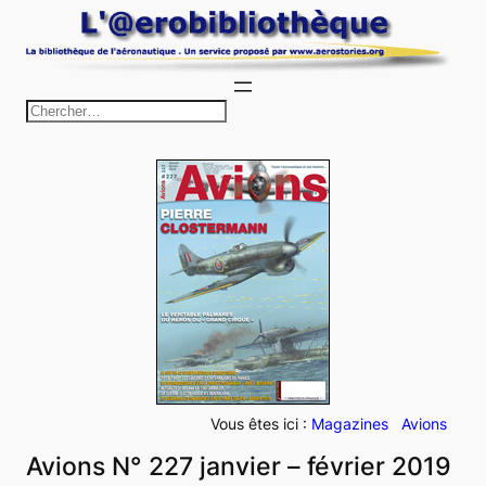
Aller
au
contenu
R
e
c
h
e
r
c
h
e
r
Vous êtes ici :
Magazines
Avions
Avions N° 227 janvier – février 2019