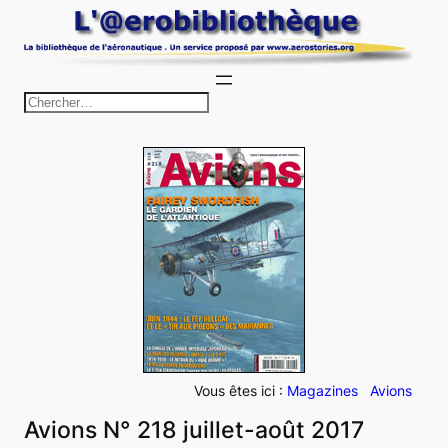
Aller
au
contenu
R
e
c
h
e
r
c
h
e
r
Vous êtes ici :
Magazines
Avions
Avions N° 218 juillet-août 2017