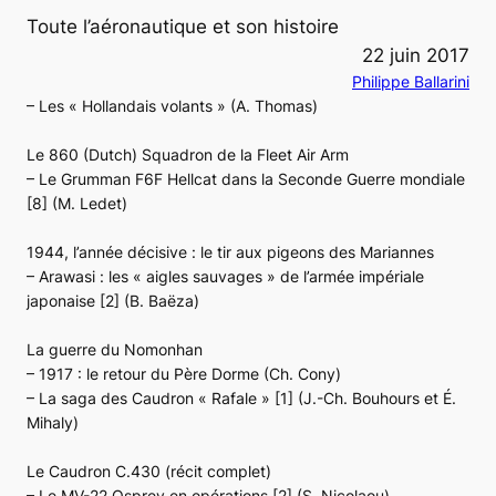
Toute l’aéronautique et son histoire
22 juin 2017
Philippe Ballarini
– Les « Hollandais volants » (A. Thomas)
Le 860 (Dutch) Squadron de la Fleet Air Arm
– Le Grumman F6F Hellcat dans la Seconde Guerre mondiale
[8] (M. Ledet)
1944, l’année décisive : le tir aux pigeons des Mariannes
– Arawasi : les « aigles sauvages » de l’armée impériale
japonaise [2] (B. Baëza)
La guerre du Nomonhan
– 1917 : le retour du Père Dorme (Ch. Cony)
– La saga des Caudron « Rafale » [1] (J.-Ch. Bouhours et É.
Mihaly)
Le Caudron C.430 (récit complet)
– Le MV-22 Osprey en opérations [2] (S. Nicolaou)