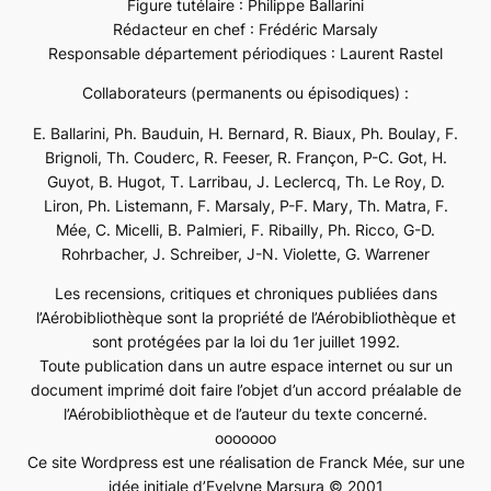
Figure tutélaire : Philippe Ballarini
Rédacteur en chef : Frédéric Marsaly
Responsable département périodiques : Laurent Rastel
Collaborateurs (permanents ou épisodiques) :
E. Ballarini, Ph. Bauduin, H. Bernard, R. Biaux, Ph. Boulay, F.
Brignoli, Th. Couderc, R. Feeser, R. Françon, P-C. Got, H.
Guyot, B. Hugot, T. Larribau, J. Leclercq, Th. Le Roy, D.
Liron, Ph. Listemann, F. Marsaly, P-F. Mary, Th. Matra, F.
Mée, C. Micelli, B. Palmieri, F. Ribailly, Ph. Ricco, G-D.
Rohrbacher, J. Schreiber, J-N. Violette, G. Warrener
Les recensions, critiques et chroniques publiées dans
l’Aérobibliothèque sont la propriété de l’Aérobibliothèque et
sont protégées par la loi du 1er juillet 1992.
Toute publication dans un autre espace internet ou sur un
document imprimé doit faire l’objet d’un accord préalable de
l’Aérobibliothèque et de l’auteur du texte concerné.
ooooooo
Ce site Wordpress est une réalisation de Franck Mée, sur une
idée initiale d’Evelyne Marsura © 2001