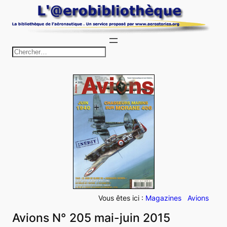
Aller
au
contenu
R
e
c
h
e
r
c
h
e
r
Vous êtes ici :
Magazines
Avions
Avions N° 205 mai-juin 2015