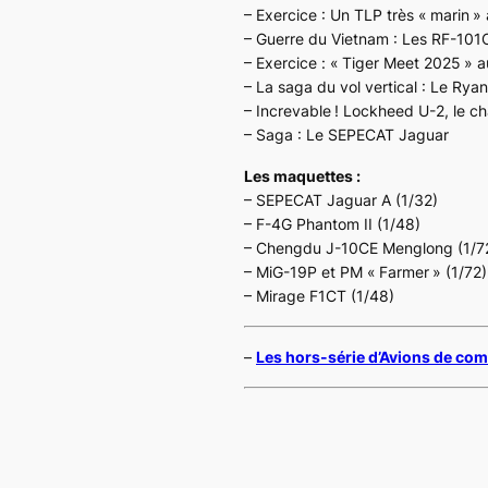
– Exercice : Un TLP très « marin »
– Guerre du Vietnam : Les RF-10
– Exercice : « Tiger Meet 2025 » a
– La saga du vol vertical : Le Ryan
– Increvable ! Lockheed U-2, le c
– Saga : Le SEPECAT Jaguar
Les maquettes :
– SEPECAT Jaguar A (1/32)
– F-4G Phantom II (1/48)
– Chengdu J-10CE Menglong (1/7
– MiG-19P et PM « Farmer » (1/72)
– Mirage F1CT (1/48)
–
Les hors-série d’Avions de co