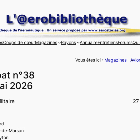
és
Coups de cœur
Magazines
Rayons
Annuaire
Entretiens
Forums
Qui
Vous êtes ici :
Magazines
Avio
at n°38
Mai 2026
litaire
27
rd
nt-de-Marsan
ayton