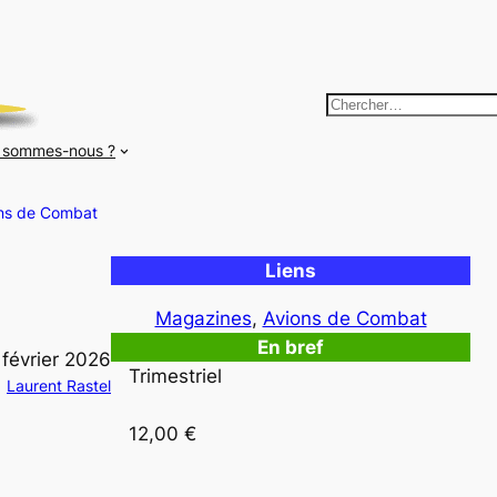
R
e
 sommes-nous ?
c
h
ns de Combat
e
r
Liens
c
h
Magazines
, 
Avions de Combat
e
En bref
 février 2026
r
Trimestriel

Laurent Rastel
12,00 €