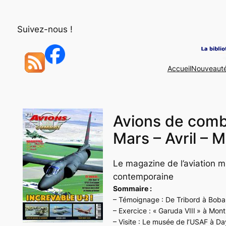
Aller
au
Suivez-nous !
contenu
Accueil
Nouveaut
Avions de comb
Mars – Avril – 
Le magazine de l’aviation mi
contemporaine
Sommaire :
– Témoignage : De Tribord à Boba
– Exercice : « Garuda VIII » à Mo
– Visite : Le musée de l’USAF à D