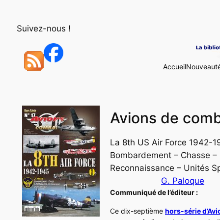
Aller
au
Suivez-nous !
contenu
Accueil
Nouveaut
Avions de comb
La 8th US Air Force 1942-1
Bombardement – Chasse – 
Reconnaissance – Unités Sp
G. Paloque
Communiqué de l’éditeur :
Ce dix-septième
hors-série d’Av