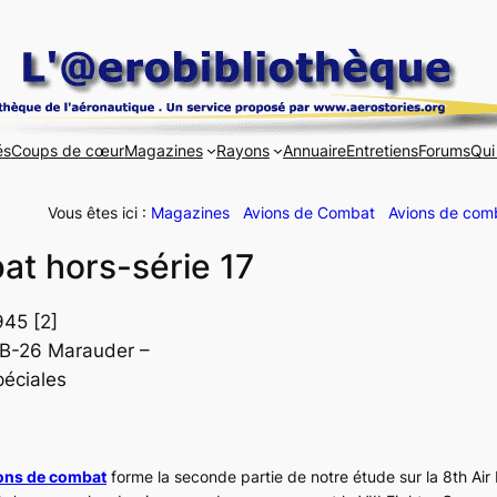
és
Coups de cœur
Magazines
Rayons
Annuaire
Entretiens
Forums
Qui
Vous êtes ici :
Magazines
Avions de Combat
Avions de comb
at hors-série 17
945 [2]
B-26 Marauder –
éciales
ions de combat
forme la seconde partie de notre étude sur la 8th Air