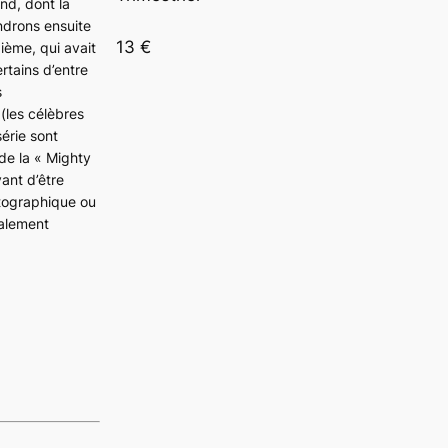
nd, dont la
ndrons ensuite
13 €
ième, qui avait
rtains d’entre
s
 (les célèbres
série sont
de la « Mighty
ant d’être
otographique ou
ialement