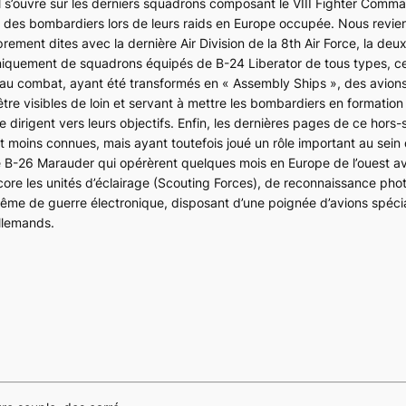
l s’ouvre sur les derniers squadrons composant le VIII Fighter Comma
on des bombardiers lors de leurs raids en Europe occupée. Nous revie
ent dites avec la dernière Air Division de la 8th Air Force, la deux
uniquement de squadrons équipés de B-24 Liberator de tous types, ce
 au combat, ayant été transformés en « Assembly Ships », des avion
être visibles de loin et servant à mettre les bombardiers en formation
 dirigent vers leurs objectifs. Enfin, les dernières pages de ce hors-
 moins connues, mais ayant toutefois joué un rôle important au sein 
 B-26 Marauder qui opérèrent quelques mois en Europe de l’ouest av
ncore les unités d’éclairage (Scouting Forces), de reconnaissance ph
ême de guerre électronique, disposant d’une poignée d’avions spéc
allemands.