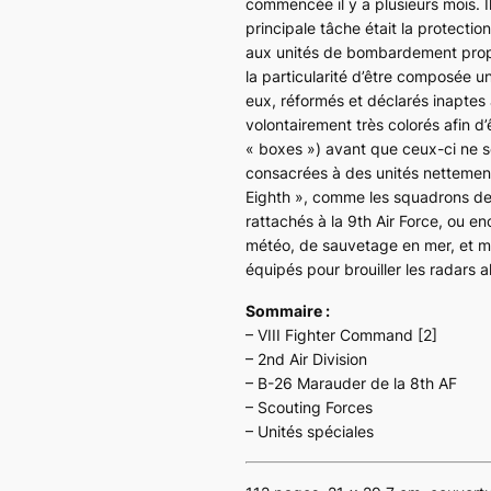
commencée il y a plusieurs mois. I
principale tâche était la protecti
aux unités de bombardement proprem
la particularité d’être composée 
eux, réformés et déclarés inaptes
volontairement très colorés afin d’
« boxes ») avant que ceux-ci ne se
consacrées à des unités nettement
Eighth », comme les squadrons de
rattachés à la 9th Air Force, ou e
météo, de sauvetage en mer, et m
équipés pour brouiller les radars 
Sommaire :
– VIII Fighter Command [2]
– 2nd Air Division
– B-26 Marauder de la 8th AF
– Scouting Forces
– Unités spéciales