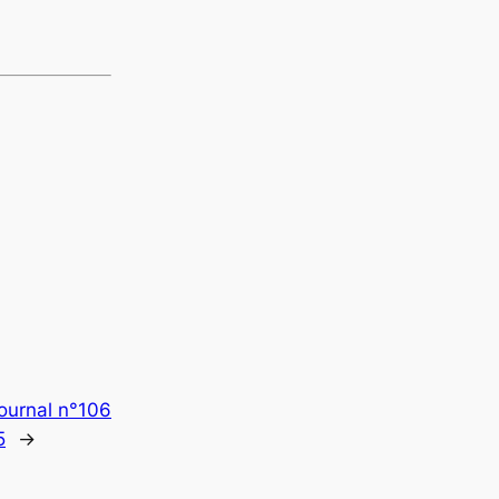
ournal n°106
5
→