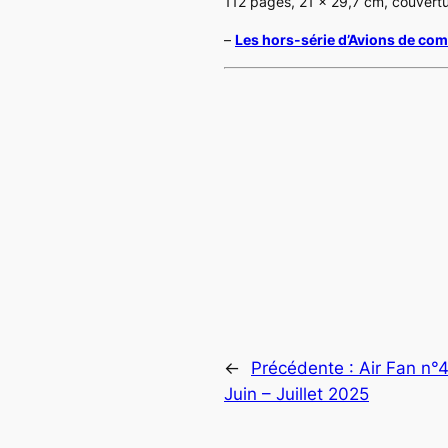
112 pages, 21 x 29,7 cm, couvertu
–
Les hors-série d’Avions de co
←
Précédente :
Air Fan n°
Juin – Juillet 2025