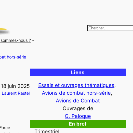
R
e
 sommes-nous ?
c
h
at hors-série
e
r
Liens
c
h
Essais et ouvrages thématiques
, 
18 juin 2025
e
Avions de combat hors-série
, 
Laurent Rastel
r
Avions de Combat
Ouvrages de
G. Paloque
En bref
 Force
Trimestriel
