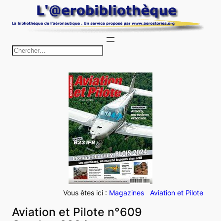
Aller
au
contenu
R
e
c
h
e
r
c
h
e
r
Vous êtes ici :
Magazines
Aviation et Pilote
Aviation et Pilote n°609