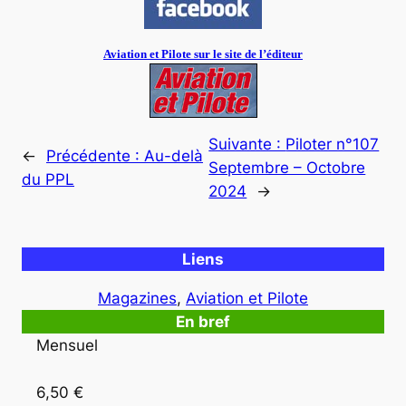
Aviation et Pilote sur le site de l’éditeur
Suivante :
Piloter n°107
←
Précédente :
Au-delà
Septembre – Octobre
du PPL
2024
→
Liens
Magazines
, 
Aviation et Pilote
En bref
Mensuel

6,50 €