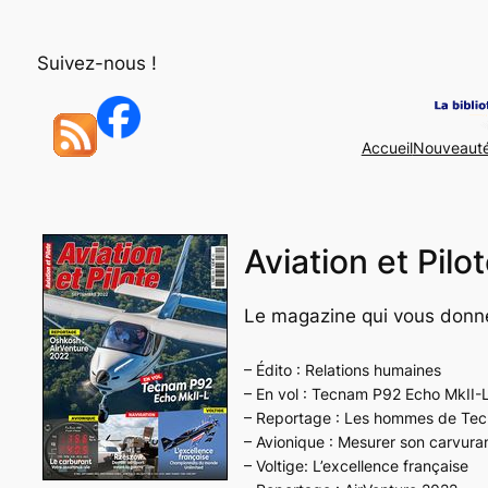
Aller
au
Suivez-nous !
contenu
Accueil
Nouveaut
Aviation et Pil
Le magazine qui vous donne
– Édito : Relations humaines
– En vol : Tecnam P92 Echo MkII-
– Reportage : Les hommes de Te
– Avionique : Mesurer son carvura
– Voltige: L’excellence française