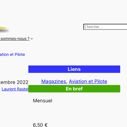
R
e
 sommes-nous ?
c
h
ation et Pilote
e
r
Liens
c
h
Magazines
, 
Aviation et Pilote
tembre 2022
e
En bref
Laurent Rastel
r
Mensuel
6,50 €