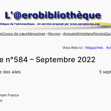
és
Coups de cœur
Magazines
Rayons
Annuaire
Entretiens
Forums
Qui
Vous êtes ici :
Magazines
Avi
ote n°584 – Septembre 2022
 des ailes
5 sep
L
cnam France
nt