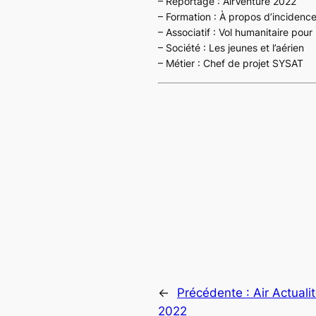
– Reportage : AirVenture 2022
– Formation : À propos d’incidenc
– Associatif : Vol humanitaire pour 
– Société : Les jeunes et l’aérien
– Métier : Chef de projet SYSAT
←
Précédente :
Air Actuali
2022