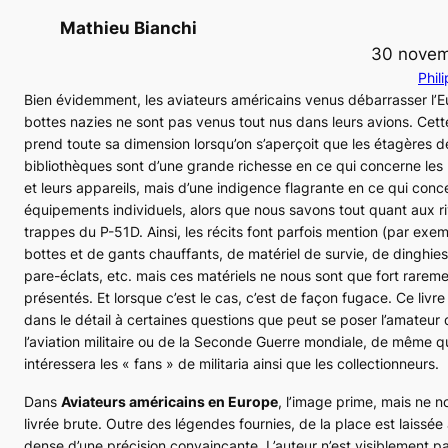
Mathieu Bianchi
30 novem
Phili
Bien évidemment, les aviateurs américains venus débarrasser l’
bottes nazies ne sont pas venus tout nus dans leurs avions. Cet
prend toute sa dimension lorsqu’on s’aperçoit que les étagères d
bibliothèques sont d’une grande richesse en ce qui concerne les
et leurs appareils, mais d’une indigence flagrante en ce qui conc
équipements individuels, alors que nous savons tout quant aux r
trappes du P-51D. Ainsi, les récits font parfois mention (par exe
bottes et de gants chauffants, de matériel de survie, de dinghies,
pare-éclats, etc. mais ces matériels ne nous sont que fort rarem
présentés. Et lorsque c’est le cas, c’est de façon fugace. Ce livr
dans le détail à certaines questions que peut se poser l’amateur d
l’aviation militaire ou de la Seconde Guerre mondiale, de même qu
intéressera les « fans » de
militaria
ainsi que les collectionneurs.
Dans
Aviateurs américains en Europe
, l’image prime, mais ne n
livrée brute. Outre des légendes fournies, de la place est laissée
dense d’une précision convaincante. L’auteur n’est visiblement p