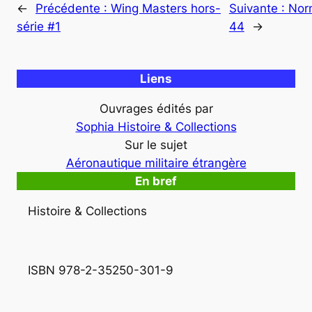
←
Précédente :
Wing Masters hors-
Suivante :
Nor
série #1
44
→
Liens
Ouvrages édités par
Sophia Histoire & Collections
Sur le sujet
Aéronautique militaire étrangère
En bref
Histoire & Collections
ISBN 978-2-35250-301-9