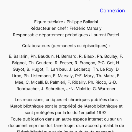
Connexion
Figure tutélaire : Philippe Ballarini
Rédacteur en chef : Frédéric Marsaly
Responsable département périodiques : Laurent Rastel
Collaborateurs (permanents ou épisodiques) :
E. Ballarini, Ph. Bauduin, H. Bernard, R. Biaux, Ph. Boulay, F.
Brignoli, Th. Couderc, R. Feeser, R. Françon, P-C. Got, H.
Guyot, B. Hugot, T. Larribau, J. Leclercq, Th. Le Roy, D.
Liron, Ph. Listemann, F. Marsaly, P-F. Mary, Th. Matra, F.
Mée, C. Micelli, B. Palmieri, F. Ribailly, Ph. Ricco, G-D.
Rohrbacher, J. Schreiber, J-N. Violette, G. Warrener
Les recensions, critiques et chroniques publiées dans
l’Aérobibliothèque sont la propriété de l’Aérobibliothèque et
sont protégées par la loi du 1er juillet 1992.
Toute publication dans un autre espace internet ou sur un
document imprimé doit faire l’objet d’un accord préalable de
l’Aérobibliothèque et de l’auteur du texte concerné.