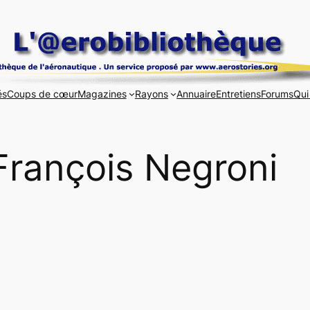
és
Coups de cœur
Magazines
Rayons
Annuaire
Entretiens
Forums
Qui
François Negroni