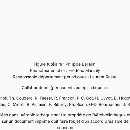
Figure tutélaire : Philippe Ballarini
Rédacteur en chef : Frédéric Marsaly
Responsable département périodiques : Laurent Rastel
Collaborateurs (permanents ou épisodiques) :
ignoli, Th. Couderc, R. Feeser, R. Françon, P-C. Got, H. Guyot, B. Hugot
e, C. Micelli, B. Palmieri, F. Ribailly, Ph. Ricco, G-D. Rohrbacher, J. 
ées dans l’Aérobibliothèque sont la propriété de l’Aérobibliothèque et 
 sur un document imprimé doit faire l’objet d’un accord préalable de l
ooooooo