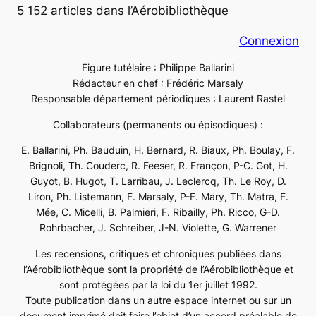
5 152 articles dans l’Aérobibliothèque
Connexion
Figure tutélaire : Philippe Ballarini
Rédacteur en chef : Frédéric Marsaly
Responsable département périodiques : Laurent Rastel
Collaborateurs (permanents ou épisodiques) :
E. Ballarini, Ph. Bauduin, H. Bernard, R. Biaux, Ph. Boulay, F.
Brignoli, Th. Couderc, R. Feeser, R. Françon, P-C. Got, H.
Guyot, B. Hugot, T. Larribau, J. Leclercq, Th. Le Roy, D.
Liron, Ph. Listemann, F. Marsaly, P-F. Mary, Th. Matra, F.
Mée, C. Micelli, B. Palmieri, F. Ribailly, Ph. Ricco, G-D.
Rohrbacher, J. Schreiber, J-N. Violette, G. Warrener
Les recensions, critiques et chroniques publiées dans
l’Aérobibliothèque sont la propriété de l’Aérobibliothèque et
sont protégées par la loi du 1er juillet 1992.
Toute publication dans un autre espace internet ou sur un
document imprimé doit faire l’objet d’un accord préalable de