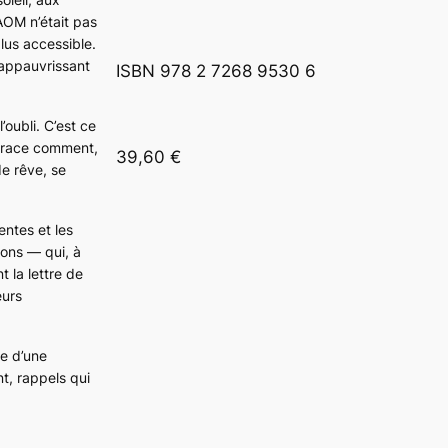
AOM n’était pas
lus accessible.
 appauvrissant
ISBN 978 2 7268 9530 6
’oubli. C’est ce
etrace comment,
39,60 €
de rêve, se
entes et les
ions — qui, à
t la lettre de
eurs
re d’une
t, rappels qui