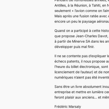
Antilles, à la Réunion, à Tahiti, e
seulement « l’avion comme on l’aim
Mais après une fusion ratée avec A
encore un peu le paysage aéronau
Quand on a participé à cette histoi
que propose Jean-Charles Davot, a
à partir de Minerve SA dans les a
développer puis mal finir.
Il ne se contente pas d’expliquer 
échecs patents, il nous propose aus
l’heure du billet électronique, son
licenciement de l’auteur) et de n
numériques n’aient pas été inventé
Sans être un livre absolument inoub
entreprise et mettre en lumière ce
feront plaisir aux anciens… et mêm
Frédéric Marsaly