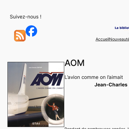
Aller
au
Suivez-nous !
contenu
Accueil
Nouveaut
AOM
L’avion comme on l’aimait
Jean-Charles
Pendant de nombreuses années, le