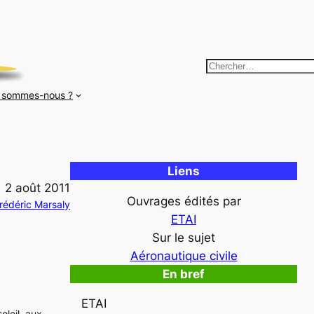
R
e
 sommes-nous ?
c
h
e
r
Liens
c
2 août 2011
h
Ouvrages édités par
rédéric Marsaly
e
ETAI
r
Sur le sujet
Aéronautique civile
En bref
ETAI
leil, aux