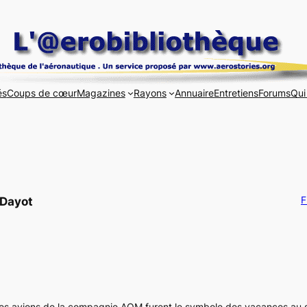
és
Coups de cœur
Magazines
Rayons
Annuaire
Entretiens
Forums
Qui
F
 Dayot
s avions de la compagnie AOM furent le symbole des vacances au so