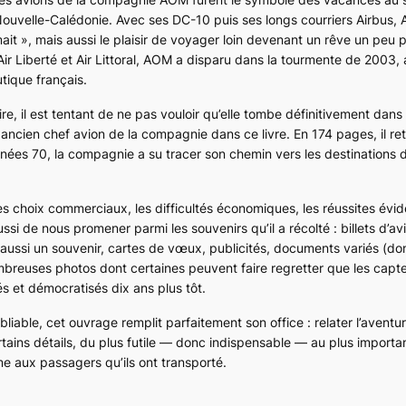
n Nouvelle-Calédonie. Avec ses
DC-10
puis ses longs courriers Airbus, 
ait », mais aussi le plaisir de voyager loin devenant un rêve un peu p
ir Liberté et Air Littoral, AOM a disparu dans la tourmente de 2003,
tique français.
re, il est tentant de ne pas vouloir qu’elle tombe définitivement dans l
ncien chef avion de la compagnie dans ce livre. En 174 pages, il r
nnées 70, la compagnie a su tracer son chemin vers les destinations 
les choix commerciaux, les difficultés économiques, les réussites évid
si de nous promener parmi les souvenirs qu’il a récolté : billets d’av
t aussi un souvenir, cartes de vœux, publicités, documents variés (don
ombreuses photos dont certaines peuvent faire regretter que les capt
s et démocratisés dix ans plus tôt.
liable, cet ouvrage remplit parfaitement son office : relater l’aventu
rtains détails, du plus futile — donc indispensable — au plus importan
e aux passagers qu’ils ont transporté.