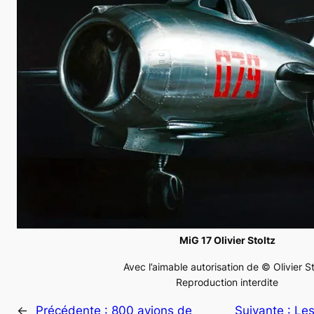
MiG 17 Olivier Stoltz
Avec l’aimable autorisation de © Olivier St
Reproduction interdite
←
Précédente :
800 avions de
Suivante :
Les