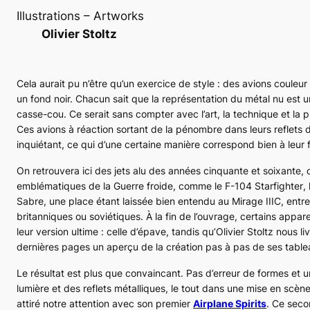
Illustrations – Artworks
Olivier Stoltz
Cela aurait pu n’être qu’un exercice de style : des avions couleur
un fond noir. Chacun sait que la représentation du métal nu est un
casse-cou. Ce serait sans compter avec l’art, la technique et la p
Ces avions à réaction sortant de la pénombre dans leurs reflets d
inquiétant, ce qui d’une certaine manière correspond bien à leur 
On retrouvera ici des jets alu des années cinquante et soixante, 
emblématiques de la Guerre froide, comme le
F-104 Starfighter
,
Sabre
, une place étant laissée bien entendu au
Mirage IIIC
, entr
britanniques ou soviétiques. À la fin de l’ouvrage, certains appar
leur version ultime : celle d’épave, tandis qu’Olivier Stoltz nous li
dernières pages un aperçu de la création pas à pas de ses table
Le résultat est plus que convaincant. Pas d’erreur de formes et u
lumière et des reflets métalliques, le tout dans une mise en scène 
attiré notre attention avec son premier
Airplane Spirits
. Ce sec