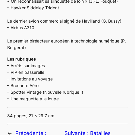
« On reconnaissait sa silhouette de loin »
(J.-L. Fouquet)
– Hawker Siddeley Trident
Le dernier avion commercial signé de Havilland
(G. Bussy)
– Airbus A310
Le premier biréacteur européen à technologie numérique
(P.
Bergerat)
Les rubriques
– Arrêts sur images
– VIP en passerelle
– Invitations au voyage
– Brocante Aéro
– Spotter Vintage (
Nouvelle rubrique !
)
– Une maquette à la loupe
84 pages, 21 x 29,7 cm
←
Précédente :
Suivante :
Batailles