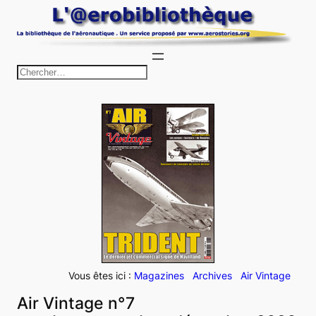
Aller
au
contenu
R
e
c
h
e
r
c
h
e
r
Vous êtes ici :
Magazines
Archives
Air Vintage
Air Vintage n°7