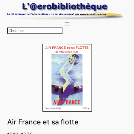
Aller
au
contenu
R
e
c
h
e
r
c
h
e
r
Air France et sa flotte