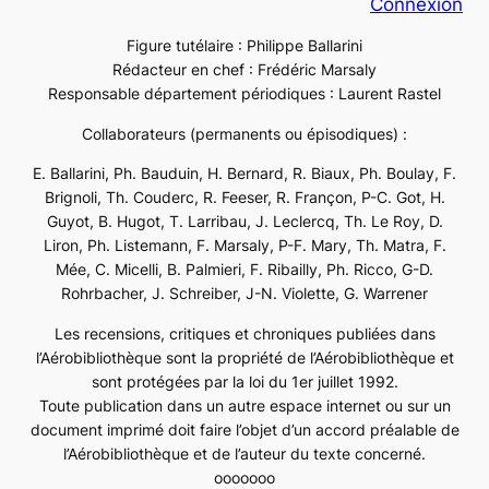
Connexion
Figure tutélaire : Philippe Ballarini
Rédacteur en chef : Frédéric Marsaly
Responsable département périodiques : Laurent Rastel
Collaborateurs (permanents ou épisodiques) :
E. Ballarini, Ph. Bauduin, H. Bernard, R. Biaux, Ph. Boulay, F.
Brignoli, Th. Couderc, R. Feeser, R. Françon, P-C. Got, H.
Guyot, B. Hugot, T. Larribau, J. Leclercq, Th. Le Roy, D.
Liron, Ph. Listemann, F. Marsaly, P-F. Mary, Th. Matra, F.
Mée, C. Micelli, B. Palmieri, F. Ribailly, Ph. Ricco, G-D.
Rohrbacher, J. Schreiber, J-N. Violette, G. Warrener
Les recensions, critiques et chroniques publiées dans
l’Aérobibliothèque sont la propriété de l’Aérobibliothèque et
sont protégées par la loi du 1er juillet 1992.
Toute publication dans un autre espace internet ou sur un
document imprimé doit faire l’objet d’un accord préalable de
l’Aérobibliothèque et de l’auteur du texte concerné.
ooooooo