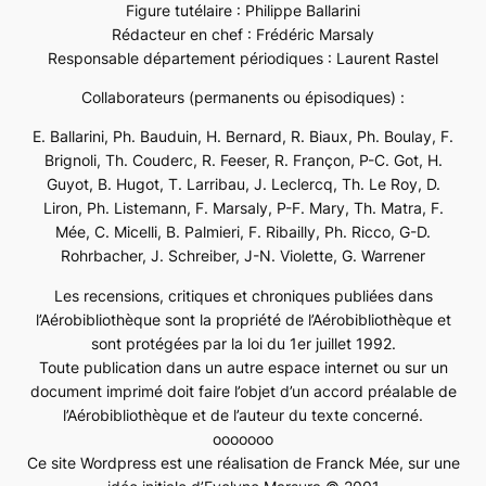
Figure tutélaire : Philippe Ballarini
Rédacteur en chef : Frédéric Marsaly
Responsable département périodiques : Laurent Rastel
Collaborateurs (permanents ou épisodiques) :
E. Ballarini, Ph. Bauduin, H. Bernard, R. Biaux, Ph. Boulay, F.
Brignoli, Th. Couderc, R. Feeser, R. Françon, P-C. Got, H.
Guyot, B. Hugot, T. Larribau, J. Leclercq, Th. Le Roy, D.
Liron, Ph. Listemann, F. Marsaly, P-F. Mary, Th. Matra, F.
Mée, C. Micelli, B. Palmieri, F. Ribailly, Ph. Ricco, G-D.
Rohrbacher, J. Schreiber, J-N. Violette, G. Warrener
Les recensions, critiques et chroniques publiées dans
l’Aérobibliothèque sont la propriété de l’Aérobibliothèque et
sont protégées par la loi du 1er juillet 1992.
Toute publication dans un autre espace internet ou sur un
document imprimé doit faire l’objet d’un accord préalable de
l’Aérobibliothèque et de l’auteur du texte concerné.
ooooooo
Ce site Wordpress est une réalisation de Franck Mée, sur une