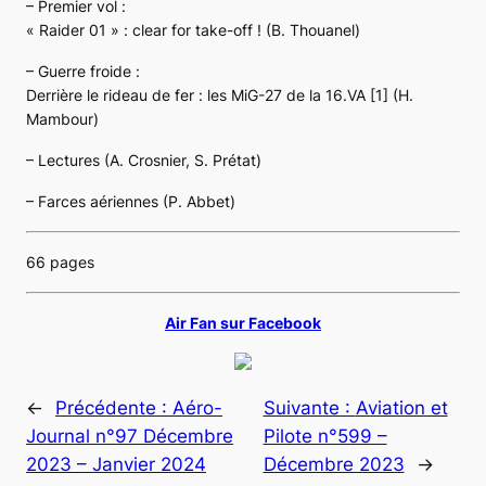
– Premier vol :
« Raider 01 » : clear for take-off ! (B. Thouanel)
– Guerre froide :
Derrière le rideau de fer : les MiG-27 de la 16.VA [1] (H.
Mambour)
– Lectures (A. Crosnier, S. Prétat)
– Farces aériennes (P. Abbet)
66 pages
Air Fan sur Facebook
←
Précédente :
Aéro-
Suivante :
Aviation et
Journal n°97 Décembre
Pilote n°599 –
2023 – Janvier 2024
Décembre 2023
→