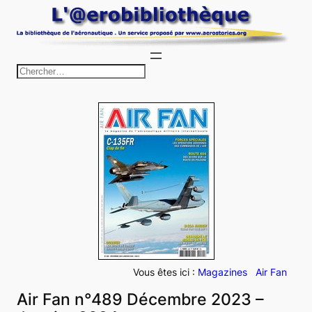
Aller
au
contenu
R
e
c
h
e
r
c
h
e
r
Vous êtes ici :
Magazines
Air Fan
Air Fan n°489 Décembre 2023 –