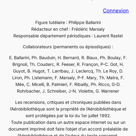
Connexion
Figure tutélaire : Philippe Ballarini
Rédacteur en chef : Frédéric Marsaly
Responsable département périodiques : Laurent Rastel
Collaborateurs (permanents ou épisodiques) :
E. Ballarini, Ph. Bauduin, H. Bernard, R. Biaux, Ph. Boulay, F.
Brignoli, Th. Couderc, R. Feeser, R. Françon, P-C. Got, H.
Guyot, B. Hugot, T. Larribau, J. Leclercq, Th. Le Roy, D.
Liron, Ph. Listemann, F. Marsaly, P-F. Mary, Th. Matra, F.
Mée, C. Micelli, B. Palmieri, F. Ribailly, Ph. Ricco, G-D.
Rohrbacher, J. Schreiber, J-N. Violette, G. Warrener
Les recensions, critiques et chroniques publiées dans
l’Aérobibliothèque sont la propriété de l’Aérobibliothèque et
sont protégées par la loi du 1er juillet 1992.
Toute publication dans un autre espace internet ou sur un
document imprimé doit faire l’objet d’un accord préalable de
l’Aérobibliothèque et de l’auteur du texte concerné.