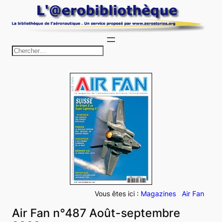
Aller
au
contenu
R
e
c
h
e
r
c
h
e
r
Vous êtes ici :
Magazines
Air Fan
Air Fan n°487 Août-septembre