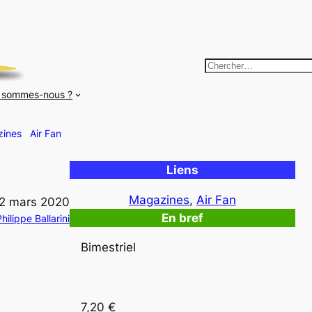
R
e
 sommes-nous ?
c
h
ines
Air Fan
e
r
Liens
c
h
Magazines
, 
Air Fan
2 mars 2020
e
En bref
hilippe Ballarini
r
Bimestriel
7,20 € 