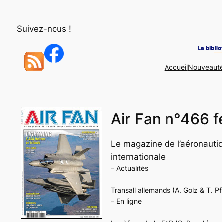
Aller
au
Suivez-nous !
contenu
Accueil
Nouveaut
Air Fan n°466 
Le magazine de l’aéronautiq
internationale
– Actualités
Transall allemands
(A. Golz & T. Pf
– En ligne