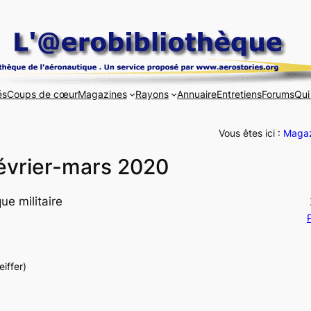
és
Coups de cœur
Magazines
Rayons
Annuaire
Entretiens
Forums
Qui
Vous êtes ici :
Magaz
février-mars 2020
ue militaire
P
eiffer)