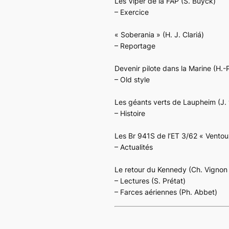
Les Viper de la FAP
(S. Buyck)
– Exercice
« Soberania »
(H. J. Clariá)
– Reportage
Devenir pilote dans la Marine
(H.-P
– Old style
Les géants verts de Laupheim
(J.
– Histoire
Les Br 941S de l’ET 3/62 « Ventou
– Actualités
Le retour du Kennedy
(Ch. Vignon
– Lectures (S. Prétat)
– Farces aériennes (Ph. Abbet)