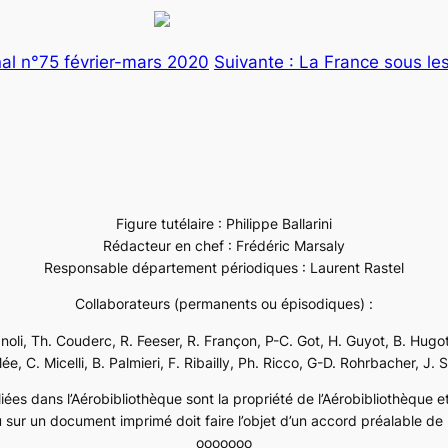
al n°75 février-mars 2020
Suivante :
La France sous l
Figure tutélaire : Philippe Ballarini
Rédacteur en chef : Frédéric Marsaly
Responsable département périodiques : Laurent Rastel
Collaborateurs (permanents ou épisodiques) :
ignoli, Th. Couderc, R. Feeser, R. Françon, P-C. Got, H. Guyot, B. Hugot
e, C. Micelli, B. Palmieri, F. Ribailly, Ph. Ricco, G-D. Rohrbacher, J. 
ées dans l’Aérobibliothèque sont la propriété de l’Aérobibliothèque et 
 sur un document imprimé doit faire l’objet d’un accord préalable de l
ooooooo