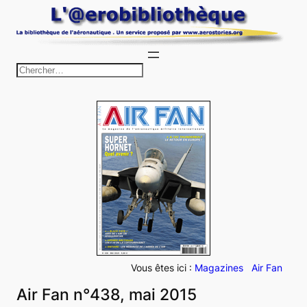
Aller
au
contenu
R
e
c
h
e
r
c
h
e
r
Vous êtes ici :
Magazines
Air Fan
Air Fan n°438, mai 2015