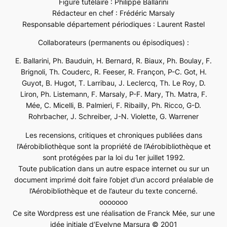
Figure tutélaire : Philippe Ballarini
Rédacteur en chef : Frédéric Marsaly
Responsable département périodiques : Laurent Rastel
Collaborateurs (permanents ou épisodiques) :
E. Ballarini, Ph. Bauduin, H. Bernard, R. Biaux, Ph. Boulay, F.
Brignoli, Th. Couderc, R. Feeser, R. Françon, P-C. Got, H.
Guyot, B. Hugot, T. Larribau, J. Leclercq, Th. Le Roy, D.
Liron, Ph. Listemann, F. Marsaly, P-F. Mary, Th. Matra, F.
Mée, C. Micelli, B. Palmieri, F. Ribailly, Ph. Ricco, G-D.
Rohrbacher, J. Schreiber, J-N. Violette, G. Warrener
Les recensions, critiques et chroniques publiées dans
l’Aérobibliothèque sont la propriété de l’Aérobibliothèque et
sont protégées par la loi du 1er juillet 1992.
Toute publication dans un autre espace internet ou sur un
document imprimé doit faire l’objet d’un accord préalable de
l’Aérobibliothèque et de l’auteur du texte concerné.
ooooooo
Ce site Wordpress est une réalisation de Franck Mée, sur une
idée initiale d’Evelyne Marsura © 2001