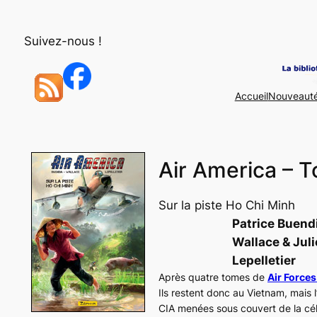
Aller
au
Suivez-nous !
contenu
Accueil
Nouveaut
Air America – 
Sur la piste Ho Chi Minh
Patrice Buendi
Wallace & Jul
Lepelletier
Après quatre tomes de
Air Force
Ils restent donc au Vietnam, mais l
CIA menées sous couvert de la cé