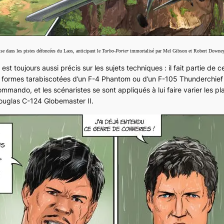
aise dans les pistes défoncées du Laos, anticipant le
Turbo-Porter
immortalisé par Mel Gibson et Robert Downey
est toujours aussi précis sur les sujets techniques : il fait partie de 
 formes tarabiscotées d’un
F-4 Phantom
ou d’un
F-105 Thunderchief
ommando
, et les scénaristes se sont appliqués à lui faire varier les pla
Douglas
C-124 Globemaster II
.