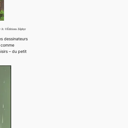
 Jr. ©Éditions Zéphyr
ces dessinateurs
comme
isirs – du petit