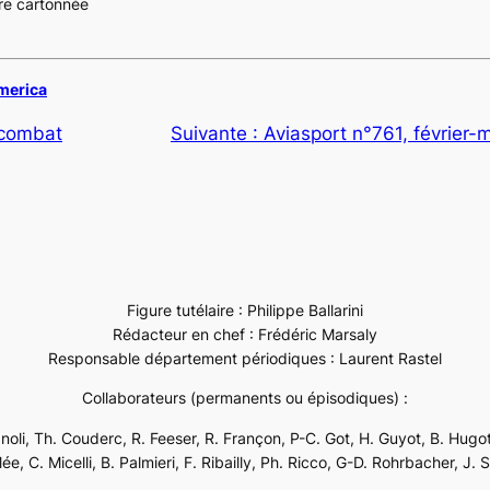
re cartonnée
America
 combat
Suivante :
Aviasport n°761, février-
Figure tutélaire : Philippe Ballarini
Rédacteur en chef : Frédéric Marsaly
Responsable département périodiques : Laurent Rastel
Collaborateurs (permanents ou épisodiques) :
ignoli, Th. Couderc, R. Feeser, R. Françon, P-C. Got, H. Guyot, B. Hugot
e, C. Micelli, B. Palmieri, F. Ribailly, Ph. Ricco, G-D. Rohrbacher, J. 