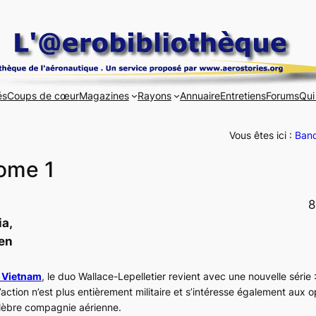
és
Coups de cœur
Magazines
Rayons
Annuaire
Entretiens
Forums
Qui
Vous êtes ici :
Band
Tome 1
8
a,
ien
s Vietnam
, le duo Wallace-Lepelletier revient avec une nouvelle série 
’action n’est plus entièrement militaire et s’intéresse également aux o
lèbre compagnie aérienne.