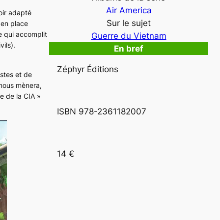
Air America
oir adapté
Sur le sujet
 en place
e qui accomplit
Guerre du Vietnam
ils).
En bref
Zéphyr Éditions
istes et de
o nous mènera,
le de la CIA »
ISBN 978-2361182007
14 €