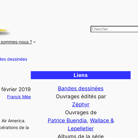
R
e
 sommes-nous ?
c
h
es dessinées
e
r
Liens
c
h
Bandes dessinées
 février 2019
e
Ouvrages édités par
Franck Mée
r
Zéphyr
Ouvrages de
Patrice Buendia
, 
Wallace &
: Air America.
pérations de la
Lepelletier
Albums de la série