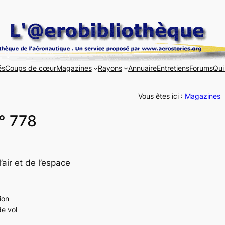
és
Coups de cœur
Magazines
Rayons
Annuaire
Entretiens
Forums
Qui
Vous êtes ici :
Magazines
N° 778
air et de l’espace
ion
de vol