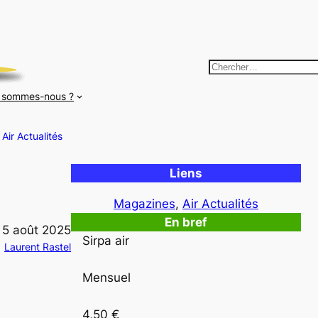
R
e
 sommes-nous ?
c
h
Air Actualités
e
r
Liens
c
h
Magazines
, 
Air Actualités
e
En bref
5 août 2025
r
Sirpa air

Laurent Rastel
Mensuel
