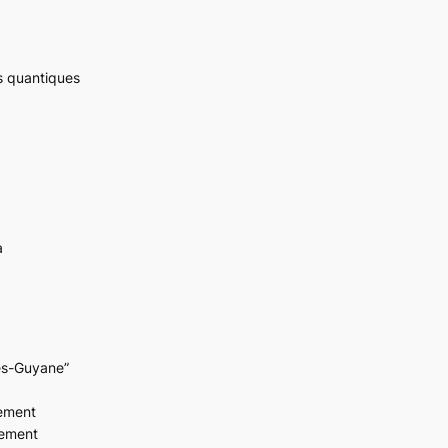
s quantiques
a
les-Guyane”
nement
nement