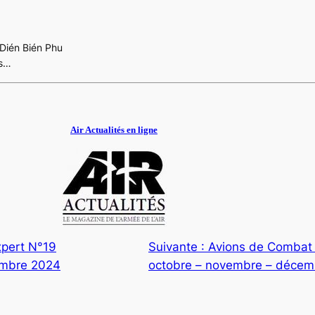
e Dién Bién Phu
es…
Air Actualités en ligne
pert N°19
Suivante :
Avions de Combat
embre 2024
octobre – novembre – déce