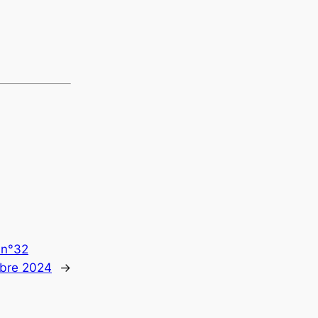
 n°32
mbre 2024
→