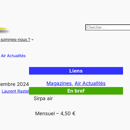
R
e
 sommes-nous ?
c
h
Air Actualités
e
r
Liens
c
h
Magazines
, 
Air Actualités
tembre 2024
e
En bref
Laurent Rastel
r
Sirpa air

 Mensuel – 4,50 €