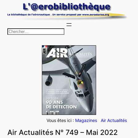
Aller
au
contenu
R
e
c
h
e
r
c
h
e
r
Vous êtes ici :
Magazines
Air Actualités
Air Actualités N° 749 – Mai 2022