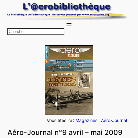
Aller
au
contenu
R
e
c
h
e
r
c
h
e
r
Vous êtes ici :
Magazines
Aéro-Journal
Aéro-Journal n°9 avril – mai 2009