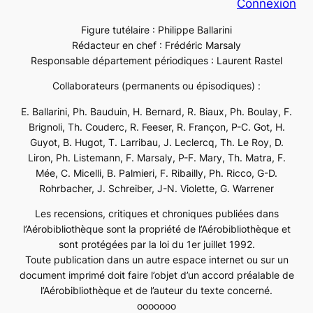
Connexion
Figure tutélaire : Philippe Ballarini
Rédacteur en chef : Frédéric Marsaly
Responsable département périodiques : Laurent Rastel
Collaborateurs (permanents ou épisodiques) :
E. Ballarini, Ph. Bauduin, H. Bernard, R. Biaux, Ph. Boulay, F.
Brignoli, Th. Couderc, R. Feeser, R. Françon, P-C. Got, H.
Guyot, B. Hugot, T. Larribau, J. Leclercq, Th. Le Roy, D.
Liron, Ph. Listemann, F. Marsaly, P-F. Mary, Th. Matra, F.
Mée, C. Micelli, B. Palmieri, F. Ribailly, Ph. Ricco, G-D.
Rohrbacher, J. Schreiber, J-N. Violette, G. Warrener
Les recensions, critiques et chroniques publiées dans
l’Aérobibliothèque sont la propriété de l’Aérobibliothèque et
sont protégées par la loi du 1er juillet 1992.
Toute publication dans un autre espace internet ou sur un
document imprimé doit faire l’objet d’un accord préalable de
l’Aérobibliothèque et de l’auteur du texte concerné.
ooooooo