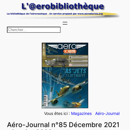
Aller
au
contenu
R
e
c
h
e
r
c
h
e
r
Vous êtes ici :
Magazines
Aéro-Journal
Aéro-Journal n°85 Décembre 2021