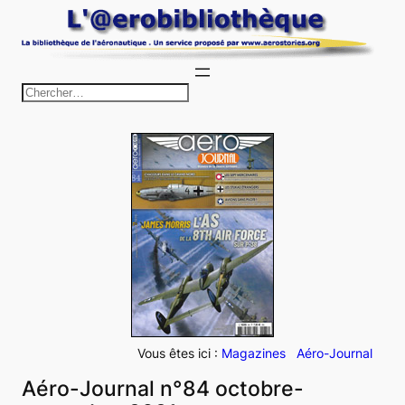
Aller
au
contenu
R
e
c
h
e
r
c
h
e
r
Vous êtes ici :
Magazines
Aéro-Journal
Aéro-Journal n°84 octobre-