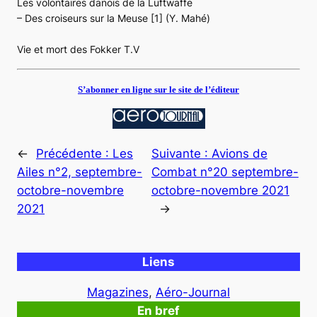
Les volontaires danois de la Luftwaffe
– Des croiseurs sur la Meuse [1] (Y. Mahé)
Vie et mort des Fokker T.V
S’abonner en ligne sur le site de l’éditeur
←
Précédente :
Les
Suivante :
Avions de
Ailes n°2, septembre-
Combat n°20 septembre-
octobre-novembre
octobre-novembre 2021
2021
→
Liens
Magazines
, 
Aéro-Journal
En bref